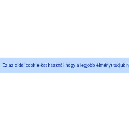
Ez az oldal cookie-kat használ, hogy a legjobb élményt tudjuk n