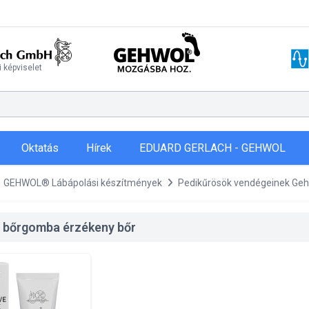
 képviselet
Oktatás
Hírek
EDUARD GERLACH - GEHWOL
GEHWOL® Lábápolási készítmények
Pedikűrösök vendégeinek Ge
 bőrgomba érzékeny bőr