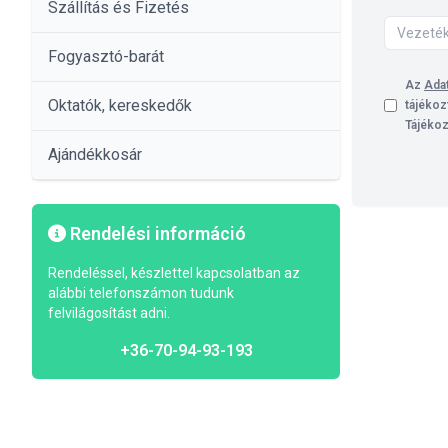
Szállítás és Fizetés
Fogyasztó-barát
Az
Adat
Oktatók, kereskedők
tájékoz
Tájékoz
Ajándékkosár
Rendelési információ
Rendeléssel, készlettel kapcsolatban az
alábbi telefonszámon tudunk
felvilágosítást adni.
+36-70-94-93-193