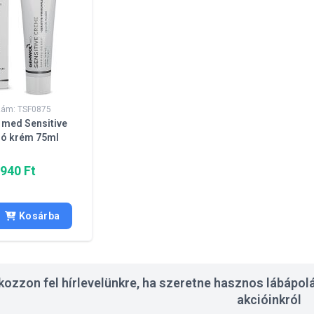
zám: TSF0875
med Sensitive
ló krém 75ml
 940 Ft
Kosárba
tkozzon fel hírlevelünkre, ha szeretne hasznos lábápolá
akcióinkról