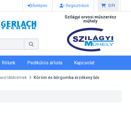
Belépés
Regisztráció
0 Ft
Szilágyi orvosi műszerész
műhely
Rólunk
Pedikűrös árlista
Kapcsolat
hwol lábkrémek
Köröm és bőrgomba érzékeny bőr