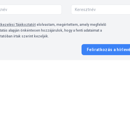
kezelési Tájékoztatót
elolvastam, megértettem, amely megfelelő
tatás alapján önkéntesen hozzájárulok, hogy a fenti adataimat a
tatóban írtak szerint kezeljék.
Feliratkozás a hírlev