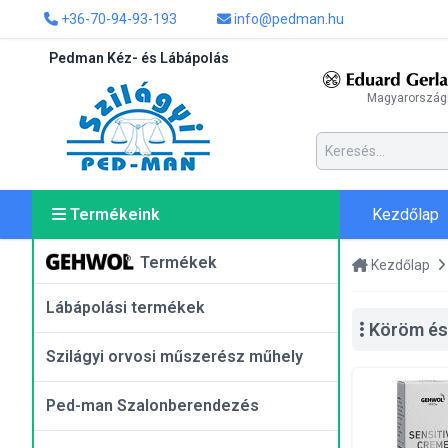
+36-70-94-93-193
info@pedman.hu
Pedman Kéz- és Lábápolás
Magyarországi
Kezdőlap
Termékeink
Termékek
Kezdőlap
Lábápolási termékek
Köröm és
Szilágyi orvosi műszerész műhely
Ped-man Szalonberendezés