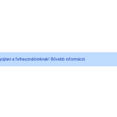
yújtani a felhasználóinknak!
Bővebb információ