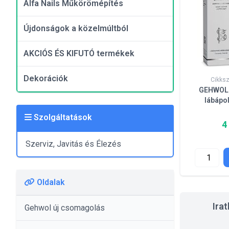
Alfa Nails Műkörömépítés
Újdonságok a közelmúltból
AKCIÓS ÉS KIFUTÓ termékek
Dekorációk
Cikks
GEHWOL 
lábápo
Szolgáltatások
4
Szerviz, Javitás és Élezés
Oldalak
Ira
Gehwol új csomagolás