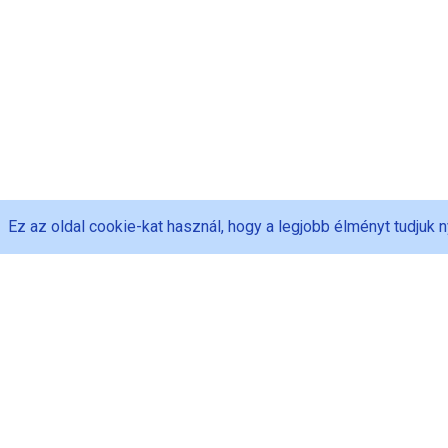
Ez az oldal cookie-kat használ, hogy a legjobb élményt tudjuk n