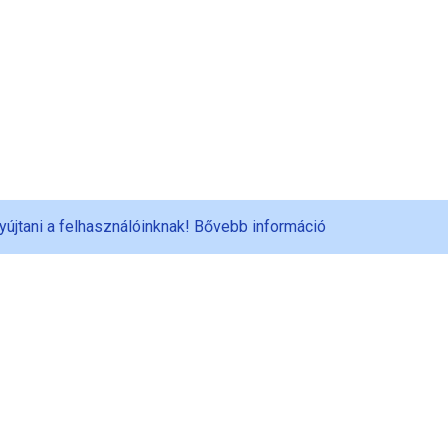
yújtani a felhasználóinknak!
Bővebb információ