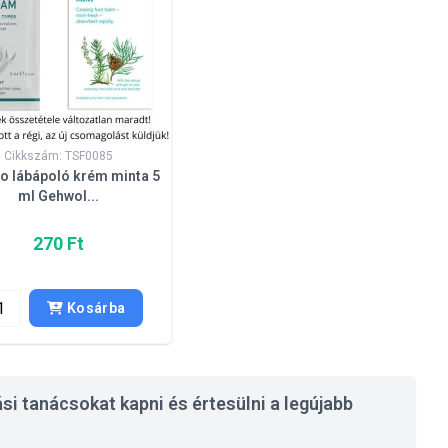
Cikkszám: TSF0085
to lábápoló krém minta 5
ml Gehwol...
270 Ft
Kosárba
si tanácsokat kapni és értesülni a legújabb