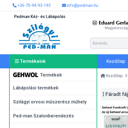
+36-70-94-93-193
info@pedman.hu
Pedman Kéz- és Lábápolás
Magyarországi
Kezdőlap
Termékeink
Termékek
Kezdőlap
Lábápolási termékek
Fáradt fáj
Szilágyi orvosi műszerész műhely
Ped-man Szalonberendezés