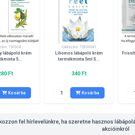
zám: TSF004
Cikkszám: TSF00581
ty lábápoló krém
Liliomos lábápoló krém
Frissí
kminta 5...
termékminta 5ml S...
280 Ft
340 Ft
Kosárba
Kosárba
tkozzon fel hírlevelünkre, ha szeretne hasznos lábápolá
akcióinkról