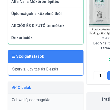
Alfa Nails Műkörömépítés
Újdonságok a közelmúltból
AKCIÓS ÉS KIFUTÓ termékek
Dekorációk
Cikks
Leg Vitali
termé
Szolgáltatások
Szerviz, Javitás és Élezés
Oldalak
Ira
Gehwol új csomagolás