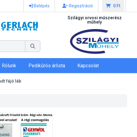
Belépés
Regisztráció
0 Ft
Szilágyi orvosi műszerész
műhely
Rólunk
Pedikűrös árlista
Kapcsolat
dt fájó láb