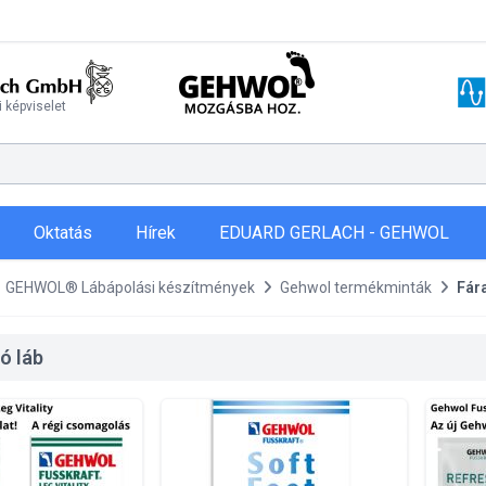
 képviselet
Oktatás
Hírek
EDUARD GERLACH - GEHWOL
GEHWOL® Lábápolási készítmények
Gehwol termékminták
Fára
ó láb