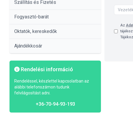
Szállítás és Fizetés
Fogyasztó-barát
Az
Adat
Oktatók, kereskedők
tájékoz
Tájékoz
Ajándékkosár
Rendelési információ
Rendeléssel, készlettel kapcsolatban az
alábbi telefonszámon tudunk
felvilágosítást adni.
+36-70-94-93-193