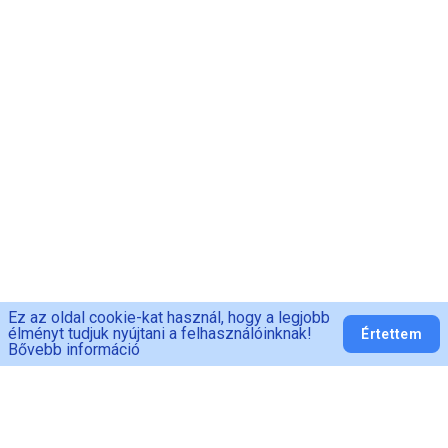
Ez az oldal cookie-kat használ, hogy a legjobb
élményt tudjuk nyújtani a felhasználóinknak!
Értettem
Bővebb információ