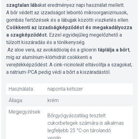
szagtalan láb
akat eredményez napi használat mellett.
A bőr védett az izzadságot lebontó mikroorganizmusok,
gombás fertőzések és a lábujjak közötti viszketés ellen.
Csökkenti az izzadságképződést és megakadályozza
a szagképződést.
Ezzel egyidejűleg megelőzhető a
túlzott kiszáradás és a törékenység.
Az aloe vera, az avokádóolaj és a glicerin
táplálja a bőrt
,
míg az alumínium-klórhidrát csökkenti a
verejtékképződést. A cink-ricinoleát eltávolítja a szagokat,
a nátrium-PCA pedig védi a bőrt a kiszáradástól.
Használata:
naponta kétszer
Állaga:
krém
Megjegyzések
Bőrgyógyászatilag tesztelt
cukorbetegek számára is alkalmas
legfeljebb 25 °C-on tárolandó
vegán