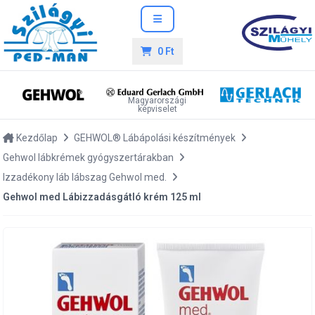
0 Ft
Magyarországi
képviselet
Kezdőlap
GEHWOL® Lábápolási készítmények
Gehwol lábkrémek gyógyszertárakban
Izzadékony láb lábszag Gehwol med.
Gehwol med Lábizzadásgátló krém 125 ml