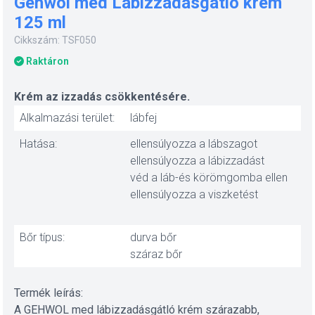
Gehwol med Lábizzadásgátló krém
125 ml
Cikkszám: TSF050
Raktáron
Krém az izzadás csökkentésére.
Alkalmazási terület:
lábfej
Hatása:
ellensúlyozza a lábszagot
ellensúlyozza a lábizzadást
véd a láb-és körömgomba ellen
ellensúlyozza a viszketést
Bőr típus:
durva bőr
száraz bőr
Termék leírás:
A GEHWOL med lábizzadásgátló krém szárazabb,