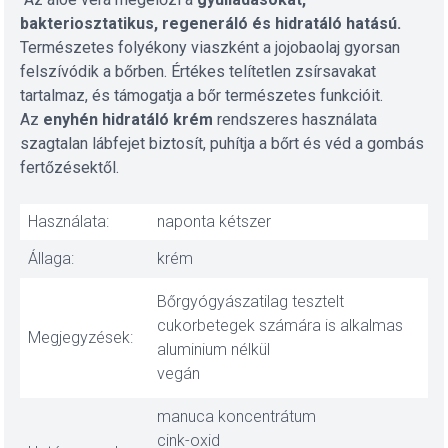
bakteriosztatikus, regeneráló és hidratáló hatású.
Természetes folyékony viaszként a jojobaolaj gyorsan
felszívódik a bőrben. Értékes telítetlen zsírsavakat
tartalmaz, és támogatja a bőr természetes funkcióit.
Az
enyhén hidratáló krém
rendszeres használata
szagtalan lábfejet biztosít, puhítja a bőrt és véd a gombás
fertőzésektől.
Használata:
naponta kétszer
Állaga:
krém
Bőrgyógyászatilag tesztelt
cukorbetegek számára is alkalmas
Megjegyzések:
aluminium nélkül
vegán
manuca koncentrátum
cink-oxid