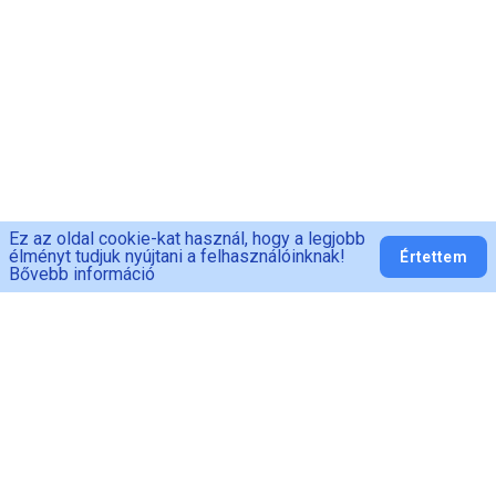
Ez az oldal cookie-kat használ, hogy a legjobb
élményt tudjuk nyújtani a felhasználóinknak!
Értettem
Bővebb információ