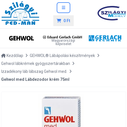
0 Ft
Magyarországi
képviselet
Kezdőlap
GEHWOL® Lábápolási készítmények
Gehwol lábkrémek gyógyszertárakban
Izzadékony láb lábszag Gehwol med.
Gehwol med Lábdezodor krém 75ml