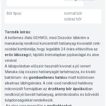
Bőr típus:
normál bőr
száraz bőr
Termék leírás:
A kellemes illatú GEHWOL med Dezodor lábkrém a
manukaolaj rendkívül koncentrált hatóanyag-kivonatát cink-
oxiddal kombinálja, hogy legalább 24 órára eltávolítsa az
erős lábszag
ot, tápláló krémalapban jojobaolajjal és aloe
verával.
A lábápolásban először használt kivonat a jól ismert
Manuka olaj összes hatóanyagát tartalmazza, és kiváló
baktérium- és
gombaellenes hatás
a miatt különösen
alkalmas lábhigiéniára. A cink-oxid rendkívül hatékony
mikronizált formájában az
érzékeny bőr ápolás
ában
rendkívül jól bevált hatóanyag, antimikrobiális és bőrvédő
tulajdonságokkal rendelkezik.
Az aloe vera megelőzi a
gyulladásokat,