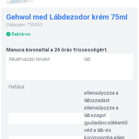
Gehwol med Lábdezodor krém 75ml
Cikkszám: TSF053
Raktáron
Manuca kivonattal a 24 órás frissességért.
Alkalmazási terület:
láb
Hatása:
ellensúlyozza a
lábizzadást
ellensúlyozza a
lábszagot
gyulladáscsökkentő
véd a láb-és
körömgomba ellen