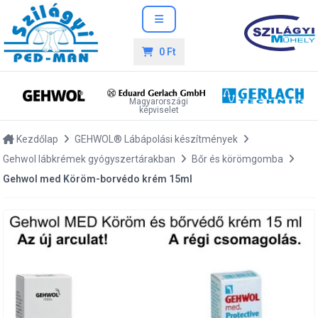
0 Ft
Magyarországi
képviselet
Kezdőlap
GEHWOL® Lábápolási készítmények
Gehwol lábkrémek gyógyszertárakban
Bőr és körömgomba
Gehwol med Köröm-borvédo krém 15ml