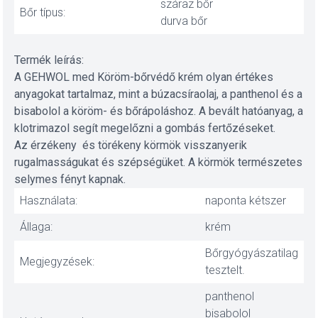
száraz bőr
Bőr típus:
durva bőr
Termék leírás:
A GEHWOL med Köröm-bőrvédő krém olyan értékes
anyagokat tartalmaz, mint a búzacsíraolaj, a panthenol és a
bisabolol a köröm- és bőrápoláshoz. A bevált hatóanyag, a
klotrimazol segít megelőzni a gombás fertőzéseket.
Az érzékeny és törékeny körmök visszanyerik
rugalmasságukat és szépségüket. A körmök természetes
selymes fényt kapnak.
Használata:
naponta kétszer
Állaga:
krém
Bőrgyógyászatilag
Megjegyzések:
tesztelt.
panthenol
bisabolol