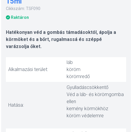
15ml
Cikkszám: TSF090
Raktáron
Hatékonyan véd a gombás támadásoktól, ápolja a
körmöket és a bőrt, rugalmassá és széppé
varázsolja őket.
láb
Alkalmazási terület:
köröm
körömredő
Gyulladáscsökkentő
Véd a láb- és körömgomba
ellen
Hatása:
kemény körmökhöz
köröm védelemre