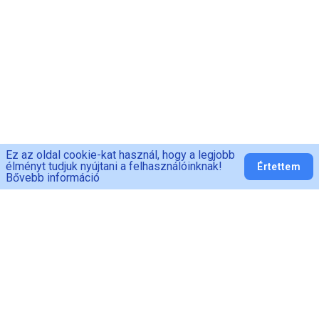
Ez az oldal cookie-kat használ, hogy a legjobb
élményt tudjuk nyújtani a felhasználóinknak!
Értettem
Bővebb információ