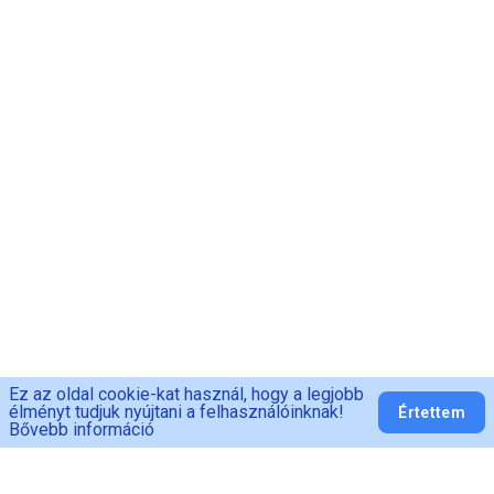
Ez az oldal cookie-kat használ, hogy a legjobb
élményt tudjuk nyújtani a felhasználóinknak!
Értettem
Bővebb információ