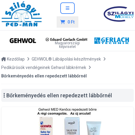
0 Ft
Magyarországi
képviselet
Kezdőlap
GEHWOL® Lábápolási készítmények
Pedikűrösök vendégeinek Gehwol lábkrémek
Bőrkeményedés ellen repedezett lábbőrnél
Bőrkeményedés ellen repedezett lábbőrnél