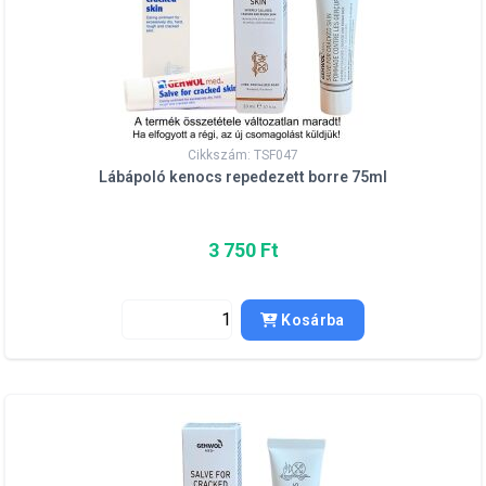
Cikkszám: TSF047
Lábápoló kenocs repedezett borre 75ml
3 750 Ft
Kosárba