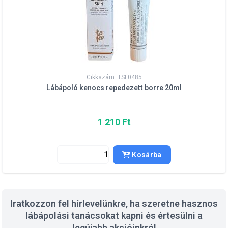
Cikkszám: TSF0485
Lábápoló kenocs repedezett borre 20ml
1 210 Ft
Kosárba
Iratkozzon fel hírlevelünkre, ha szeretne hasznos
lábápolási tanácsokat kapni és értesülni a
legújabb akcióinkról