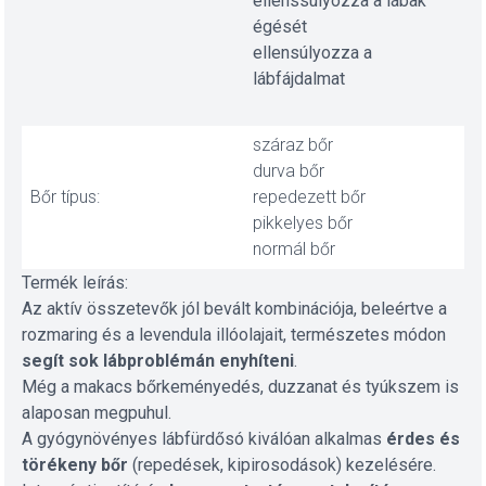
ellenssúlyozza a lábak
égését
ellensúlyozza a
lábfájdalmat
száraz bőr
durva bőr
Bőr típus:
repedezett bőr
pikkelyes bőr
normál bőr
Termék leírás:
Az aktív összetevők jól bevált kombinációja, beleértve a
rozmaring és a levendula illóolajait, természetes módon
segít sok lábproblémán enyhíteni
.
Még a makacs bőrkeményedés, duzzanat és tyúkszem is
alaposan megpuhul.
A gyógynövényes lábfürdősó kiválóan alkalmas
érdes és
törékeny bőr
(repedések, kipirosodások) kezelésére.