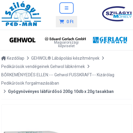
0 Ft
Magyarországi
képviselet
Kezdőlap
GEHWOL® Lábápolási készítmények
Pedikűrösök vendégeinek Gehwol lábkrémek
BŐRKEMÉNYEDÉS ELLEN:--- Gehwol FUSSKRAFT--- Kizárólag
Pedikűrösök forgalmazásában
Gyógynövényes lábfürdõsó 200g 10db x 20g tasakban