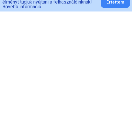
élményt tudjuk nyújtani a felhasználóinknak!
Értettem
Bővebb információ
PED-MAN
Adatvédelem
ÁSZF
Fogyasztói
tájékoztató
Vásárlási feltételek
Szállítás és Fizetés
Elállás
Visszavételi
Elállás a
szabályzat
szerződéstől