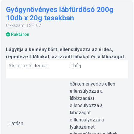
Gyógynövényes lábfürdõsó 200g
10db x 20g tasakban
Cikkszám: TSF107
Raktáron
Lágyítja a kemény bőrt. ellensúlyozza az érdes,
repedezett lábakat, az izzadt lábakat és a lábszagot.
Alkalmazási terület:
lábfej
bőrkeményedés ellen
ellensúlyozza a
lábizzadást
ellensúlyozza a
lábszagot
elllensúlyozza a
Hatása:
tyukszemet