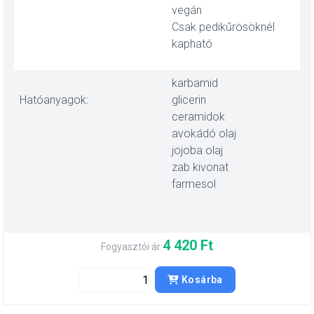
vegán
Csak pedikűrösöknél
kapható
karbamid
Hatóanyagok:
glicerin
ceramidok
avokádó olaj
jojoba olaj
zab kivonat
farmesol
4 420 Ft
Fogyasztói ár:
Kosárba