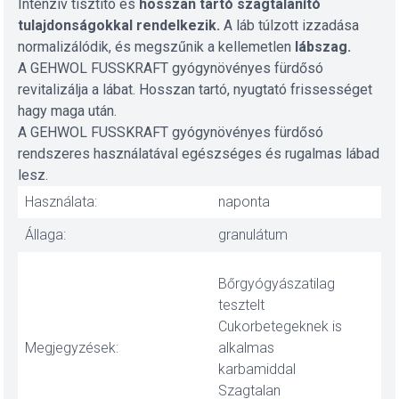
Intenzív tisztító és
hosszan tartó szagtalanító
tulajdonságokkal rendelkezik.
A láb túlzott izzadása
normalizálódik, és megszűnik a kellemetlen
lábszag.
A GEHWOL FUSSKRAFT gyógynövényes fürdősó
revitalizálja a lábat. Hosszan tartó, nyugtató frissességet
hagy maga után.
A GEHWOL FUSSKRAFT gyógynövényes fürdősó
rendszeres használatával egészséges és rugalmas lábad
lesz.
Használata:
naponta
Állaga:
granulátum
Bőrgyógyászatilag
tesztelt
Cukorbetegeknek is
Megjegyzések:
alkalmas
karbamiddal
Szagtalan