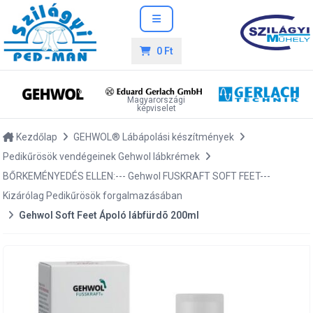
0 Ft
Magyarországi
képviselet
Kezdőlap
GEHWOL® Lábápolási készítmények
Pedikűrösök vendégeinek Gehwol lábkrémek
BŐRKEMÉNYEDÉS ELLEN:--- Gehwol FUSKRAFT SOFT FEET---
Kizárólag Pedikűrösök forgalmazásában
Gehwol Soft Feet Ápoló lábfürdõ 200ml