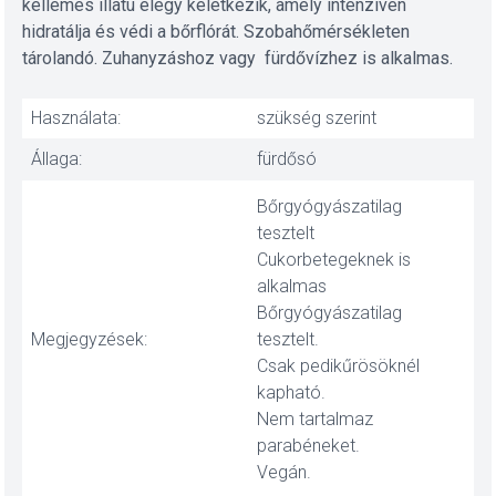
kellemes illatú elegy keletkezik, amely intenzíven
hidratálja és védi a bőrflórát. Szobahőmérsékleten
tárolandó. Zuhanyzáshoz vagy fürdővízhez is alkalmas.
Használata:
szükség szerint
Állaga:
fürdősó
Bőrgyógyászatilag
tesztelt
Cukorbetegeknek is
alkalmas
Bőrgyógyászatilag
Megjegyzések:
tesztelt.
Csak pedikűrösöknél
kapható.
Nem tartalmaz
parabéneket.
Vegán.