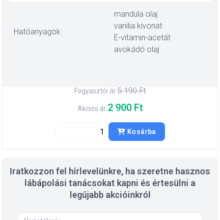
mandula olaj
vanilia kivonat
Hatóanyagok:
E-vitamin-acetát
avokádó olaj
5 190 Ft
Fogyasztói ár:
2 900 Ft
Akciós ár:
Kosárba
Iratkozzon fel hírlevelünkre, ha szeretne hasznos
lábápolási tanácsokat kapni és értesülni a
legújabb akcióinkról