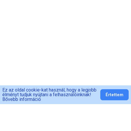
Ez az oldal cookie-kat használ, hogy a legjobb
élményt tudjuk nyújtani a felhasználóinknak!
Értettem
Bővebb információ