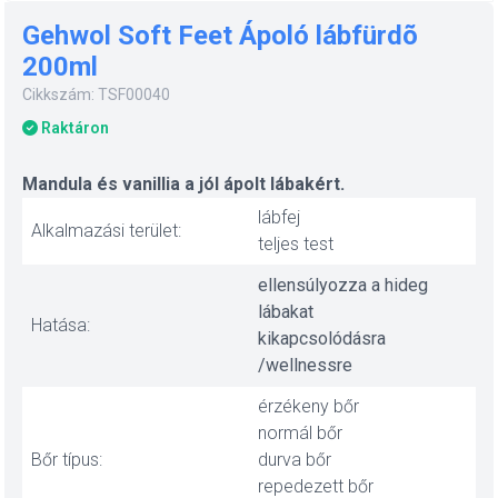
Gehwol Soft Feet Ápoló lábfürdõ
200ml
Cikkszám: TSF00040
Raktáron
Mandula és vanillia a jól ápolt lábakért.
lábfej
Alkalmazási terület:
teljes test
ellensúlyozza a hideg
lábakat
Hatása:
kikapcsolódásra
/wellnessre
érzékeny bőr
normál bőr
Bőr típus:
durva bőr
repedezett bőr