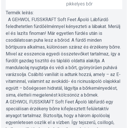
pikkelyes bőr
Termék leírás:
A GEHWOL FUSSKRAFT Soft Feet Ápoló Lábfürdő
feledhetetlen fürdőélménnyel kényezteti a lábakat. Merülj
el és lazíts finoman! Már egyetlen fürdés után is
csodálatosan puha lesz a bőröd. A fürdő minden
bőrtípusra alkalmas, különösen száraz és érzékeny bőrre.
Mivel az esszencia egyedi összetevőket tartalmaz, így a
fürdőt gazdag tisztító és tápláló oldattá alakítja. A
mandulaolaj nyugtatja és védi a bőrt, gyönyörűen puhává
varázsolja. Csábító vaníliát is adtunk hozzá, amely – az E-
vitaminnal, valamint az avokádó- és ricinusápoló olajokkal
együtt – bőségesen hidratál, lágyítja a bőrkeményedést,
sima, életteli megjelenést kölcsönöz a bőrnek.
A GEHWOL FUSSKRAFT Soft Feet Ápoló lábfürdő egy
speciálisan érzékeny bőrre kifejlesztett felületaktív
anyagot tartalmaz. Biztosítja, hogy a három ápolóolaj
egyenletesen oszlik el a vízben. Így tejszerű, csillogó,