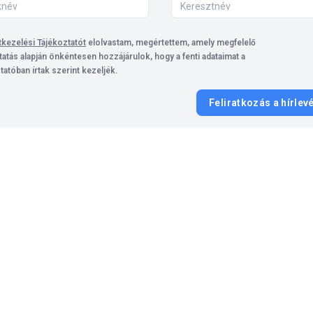
kezelési Tájékoztatót
elolvastam, megértettem, amely megfelelő
tatás alapján önkéntesen hozzájárulok, hogy a fenti adataimat a
tatóban írtak szerint kezeljék.
Feliratkozás a hírlev