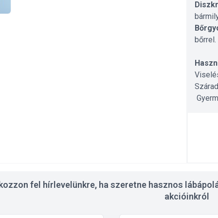
Diszkr
bármil
Bőrgyó
bőrrel.
Haszná
Viselé
Szárad
Gyerme
tkozzon fel hírlevelünkre, ha szeretne hasznos lábápolá
akcióinkról