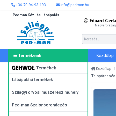
+36-70-94-93-193
info@pedman.hu
Pedman Kéz- és Lábápolás
Magyarországi
Kezdőlap
Termékeink
Termékek
Kezdőlap
Talppárna vé
Lábápolási termékek
Szilágyi orvosi műszerész műhely
Ped-man Szalonberendezés