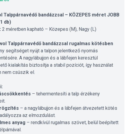
l Talppárnavédő bandázzsal – KÖZEPES méret JOBB
(1 db)
:
2 méretben kapható – Közepes (M), Nagy (L)
ol Talppárnavédő bandázzsal rugalmas kötésben
ny segítséget nyújt a talpon jelentkező nyomás
ntésére. A nagylábujjon és a lábfejen keresztül
ető kialakítás biztosítja a stabil pozíciót, így használat
 nem csúszik el.
i:
scsökkentés
– tehermentesíti a talp érzékeny
it.
 rögzítés
– a nagylábujjon és a lábfejen átvezetett kötés
dályozza az elmozdulást.
lmes anyag
– rendkívül rugalmas szövet, belül beépített
élpárnával.