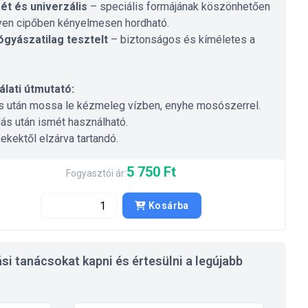
ét és univerzális
– speciális formájának köszönhetően
yen cipőben kényelmesen hordható.
gyászatilag tesztelt
– biztonságos és kíméletes a
lati útmutató:
s után mossa le kézmeleg vízben, enyhe mosószerrel.
ás után ismét használható.
kektől elzárva tartandó.
5 750 Ft
Fogyasztói ár:
Kosárba
si tanácsokat kapni és értesülni a legújabb