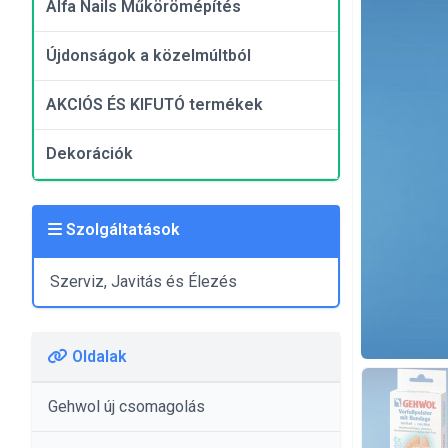
Alfa Nails Műkörömépítés
Újdonságok a közelmúltból
AKCIÓS ÉS KIFUTÓ termékek
Dekorációk
Szolgáltatások
Szerviz, Javitás és Élezés
Oldalak
Gehwol új csomagolás