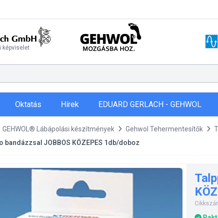
 képviselet
Oktatás
Hírek
EDUARD GERLACH - GEHWOL
GEHWOL® Lábápolási készítmények
Gehwol Tehermentesítők
T
do bandázzsal JOBBOS KÖZEPES 1db/doboz
Tal
KÖZ
Cikkszá
Rakt