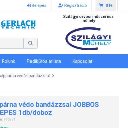
Belépés
Regisztráció
0 Ft
Szilágyi orvosi műszerész
műhely
Rólunk
Pedikűrös árlista
Kapcsolat
alppárna védők bandázzsal
ppárna védo bandázzsal JOBBOS
EPES 1db/doboz
m: TT0771
áron