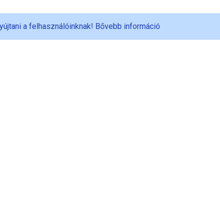
yújtani a felhasználóinknak!
Bővebb információ
Adatvédelem
Vásárlási feltételek
S
Visszavételi szabályzat
E