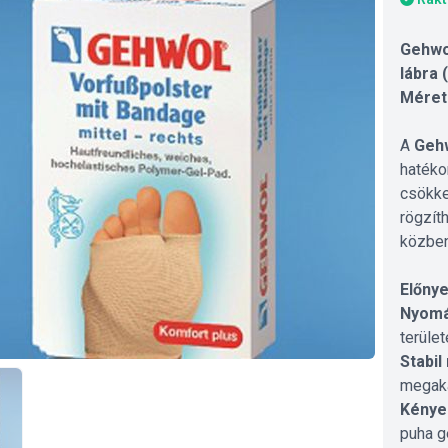
Gehwo
lábra 
Méret
A
Gehw
hatéko
csökke
rögzíth
közben
Előnye
Nyomá
területe
Stabil
megaka
Kénye
puha g