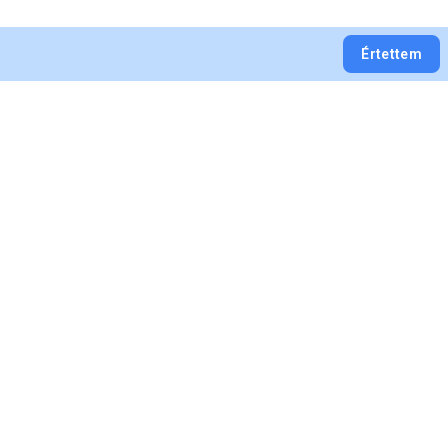
Értettem
ÁSZF
Fogyasztói tájékoztató
zállítás és Fizetés
Elállás
lállás a szerződéstől