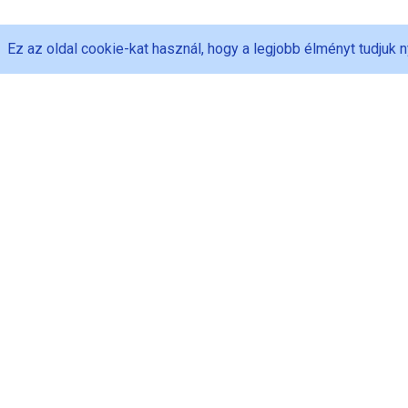
Ez az oldal cookie-kat használ, hogy a legjobb élményt tudjuk n
PED-MAN