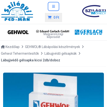
0 Ft
Magyarországi
képviselet
Kezdőlap
GEHWOL® Lábápolási készítmények
Gehwol Tehermentesítők
Lábujjvédő gélsapkák
Lábujjvédõ gélsapka kicsi 2db/doboz