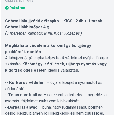
Cikkszám: TT048
Raktáron
Gehwol lábujjvédő gélsapka – KICSI 2 db + 1 tasak
Gehwol lábhintőpor 4 g
(3 méretben kapható: Mini, Kicsi, Közepes,)
Megbízható védelem a körömágy és ujjbegy
problémák esetén
A lábujjvédő gélsapka teljes körű védelmet nyújt a lábujjak
számára.
Körömágyi sérülések, ujjbegy nyomás vagy
kidörzsölődés
esetén ideális választás
.
-- Körkörös védelem
– óvja a lábujjat a nyomástól és
súrlódástól.
--
Tehermentesítés
– csökkenti a terhelést, megelőzi a
nyomási fájdalmat tyukszem kialakulását..
--Bőrbarát anyag
– puha, nagy rugalmasságú polimer-
gélből készült, amely jól illeszkedik és nem csúszik el.