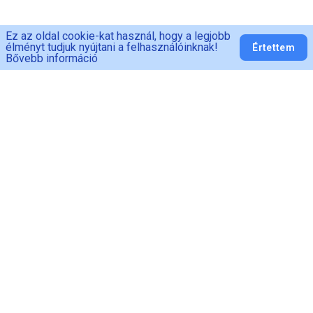
Ez az oldal cookie-kat használ, hogy a legjobb
élményt tudjuk nyújtani a felhasználóinknak!
Értettem
Bővebb információ
PED-MAN
Adatvédelem
ÁSZF
Fogyasztói
tájékoztató
Vásárlási feltételek
Szállítás és Fizetés
Elállás