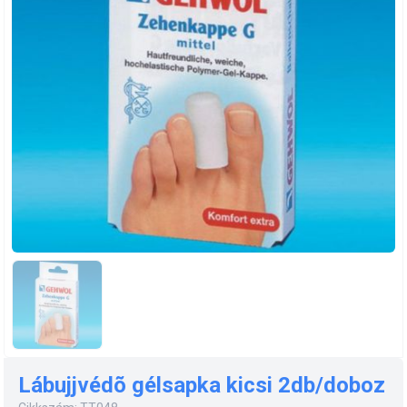
Lábujjvédõ gélsapka kicsi 2db/doboz