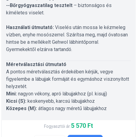
--Bőrgyógyaszatilag
tesztelt
– biztonságos és
kíméletes viselet.
Használati útmutató:
Viselés után mossa le kézmeleg
vízben, enyhe mosószerrel. Szárítsa meg, majd óvatosan
hintse be a mellékelt Gehwol lábhintőporral.
Gyermekektől elzárva tartandó.
Méretválasztási útmutató
A pontos méretválasztás érdekében kérjük, vegye
figyelembe a lábujjak formáját és egymáshoz viszonyított
helyzetét.
Mini:
nagyon vékony, apró lábujjakhoz (pl. kisujj)
Kicsi (S):
keskenyebb, karcsú lábujjakhoz
Közepes (M):
átlagos nagy méretű lábujjakhoz
5 570 Ft
Fogyasztói ár: