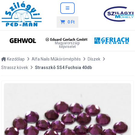
0 Ft
Magyarországi
képviselet
Kezdőlap
Alfa Nails Műkörömépítés
Díszek
Strassz kövek
Strasszkõ SS4 Fuchsia 40db