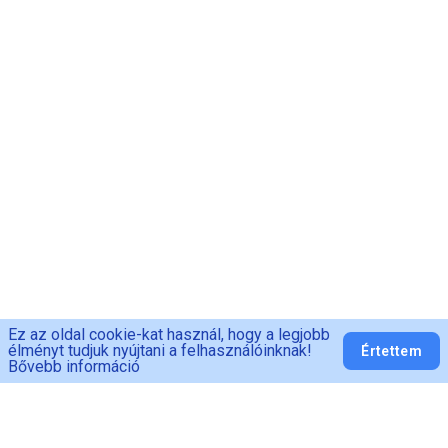
Ez az oldal cookie-kat használ, hogy a legjobb
élményt tudjuk nyújtani a felhasználóinknak!
Értettem
Bővebb információ