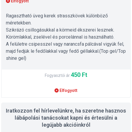
Elfogyott
Ragasztható üveg kerek strasszkövek különböző
méretekben.
Szikrázó csillogásukkal a körmeid ékszerei lesznek.
Körömlakkal, zselével és porcelánnal is használható.
A felületre csipesszel vagy narancsfa pálcával vigyük fel,
majd fedjük le fedőlakkal vagy fedő géllakkal.(Top gel/Top
shine gel)
450 Ft
Fogyasztói ár:
Elfogyott
Iratkozzon fel hírlevelünkre, ha szeretne hasznos
lábápolási tanácsokat kapni és értesülni a
legújabb akcióinkról