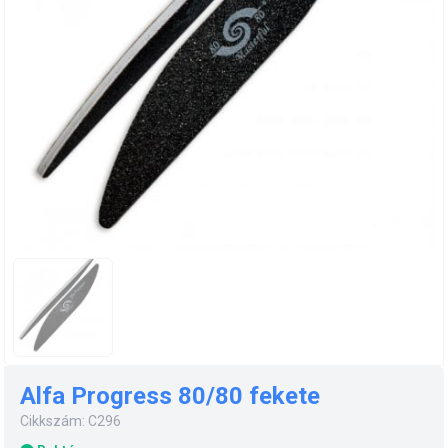
Alfa Progress 80/80 fekete
Cikkszám: C296