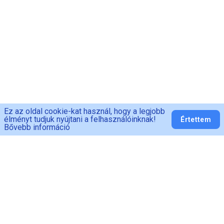
Ez az oldal cookie-kat használ, hogy a legjobb
élményt tudjuk nyújtani a felhasználóinknak!
Értettem
Bővebb információ