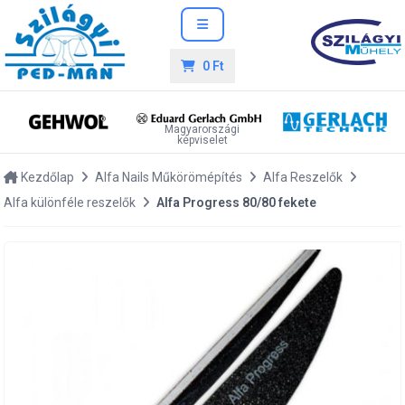
0 Ft
Magyarországi
képviselet
Kezdőlap
Alfa Nails Műkörömépítés
Alfa Reszelők
Alfa különféle reszelők
Alfa Progress 80/80 fekete