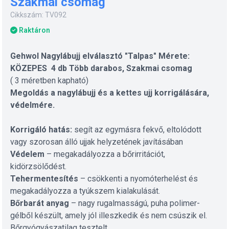
Szakmai csomag
Cikkszám: TV092
Raktáron
Gehwol Nagylábujj elválasztó "Talpas" Mérete:
KÖZEPES 4 db Több darabos, Szakmai csomag
( 3 méretben kapható)
Megoldás a nagylábujj és a kettes ujj korrigálására,
védelmére.
Korrigáló hatás:
segít az egymásra fekvő, eltolódott
vagy szorosan álló ujjak helyzetének javításában
Védelem
– megakadályozza a bőrirritációt,
kidörzsölődést.
Tehermentesítés
– csökkenti a nyomóterhelést és
megakadályozza a tyúkszem kialakulását.
Bőrbarát anyag
– nagy rugalmasságú, puha polimer-
gélből készült, amely jól illeszkedik és nem csúszik el.
Bőrgyógyászatilag tesztelt.