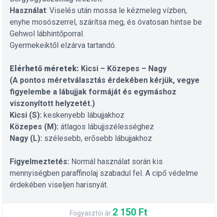
Használat
: Viselés után mossa le kézmeleg vízben,
enyhe mosószerrel, szárítsa meg, és óvatosan hintse be
Gehwol lábhintőporral.
Gyermekeiktől elzárva tartandó.
Elérhető méretek:
Kicsi – Közepes – Nagy
(A pontos méretválasztás érdekében kérjük, vegye
figyelembe a lábujjak formáját és egymáshoz
viszonyított helyzetét.)
Kicsi (S):
keskenyebb lábujjakhoz
Közepes (M):
átlagos lábujjszélességhez
Nagy (L):
szélesebb, erősebb lábujjakhoz
Figyelmeztetés:
Normál használat során kis
mennyiségben paraffinolaj szabadul fel. A cipő védelme
érdekében viseljen harisnyát.
2 150 Ft
Fogyasztói ár: