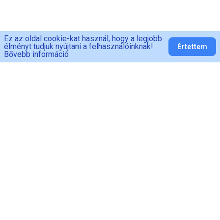
Ez az oldal cookie-kat használ, hogy a legjobb
élményt tudjuk nyújtani a felhasználóinknak!
Értettem
Bővebb információ
PED-MAN
Adatvédelem
ÁSZF
Fogyasztói
tájékoztató