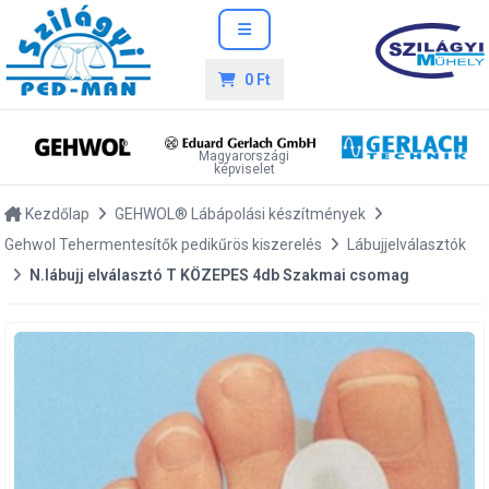
0 Ft
Magyarországi
képviselet
Kezdőlap
GEHWOL® Lábápolási készítmények
Gehwol Tehermentesítők pedikűrös kiszerelés
Lábujjelválasztók
N.lábujj elválasztó T KÖZEPES 4db Szakmai csomag