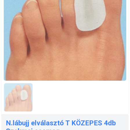
N.lábujj elválasztó T KÖZEPES 4db