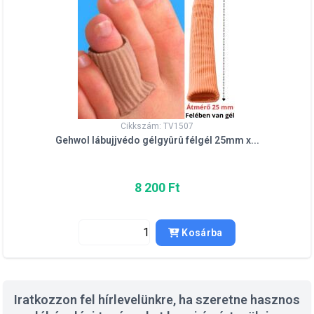
Cikkszám: TV1507
Gehwol lábujjvédo gélgyûrû félgél 25mm x...
8 200 Ft
Kosárba
Iratkozzon fel hírlevelünkre, ha szeretne hasznos