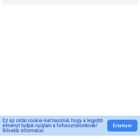
Ez az oldal cookie-kat használ, hogy a legjobb
élményt tudjuk nyújtani a felhasználóinknak!
Értettem
Bővebb információ