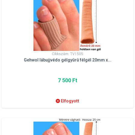
Cikkszám: TV1505
Gehwol lábujjvédo gélgyûrû félgél 20mm x...
7 500 Ft
Elfogyott