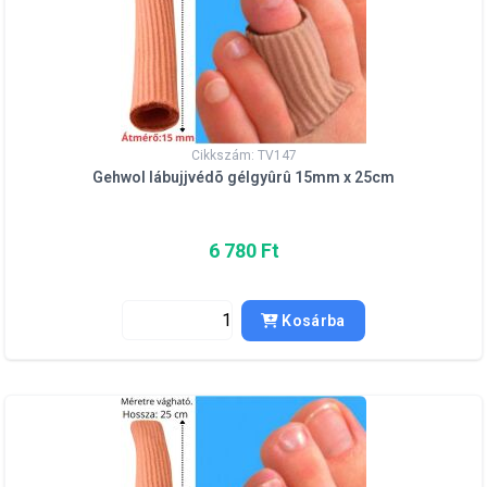
Cikkszám: TV147
Gehwol lábujjvédõ gélgyûrû 15mm x 25cm
6 780 Ft
Kosárba