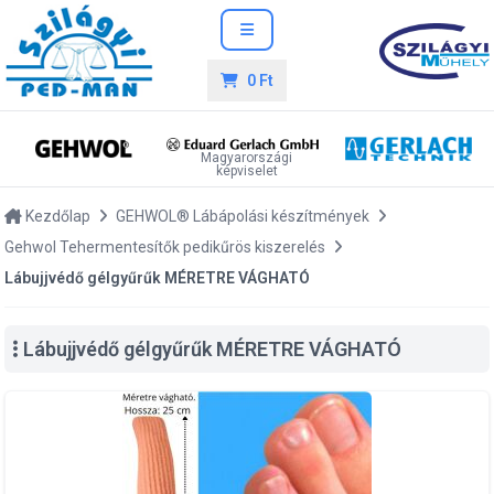
0 Ft
Magyarországi
képviselet
Kezdőlap
GEHWOL® Lábápolási készítmények
Gehwol Tehermentesítők pedikűrös kiszerelés
Lábujjvédő gélgyűrűk MÉRETRE VÁGHATÓ
Lábujjvédő gélgyűrűk MÉRETRE VÁGHATÓ