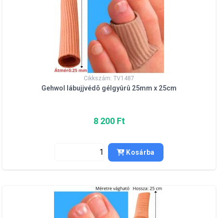
Cikkszám: TV1487
Gehwol lábujjvédõ gélgyûrû 25mm x 25cm
8 200 Ft
Kosárba