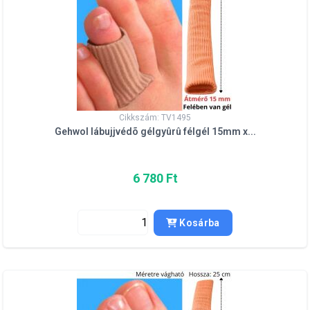
Cikkszám: TV1495
Gehwol lábujjvédõ gélgyûrû félgél 15mm x...
6 780 Ft
Kosárba