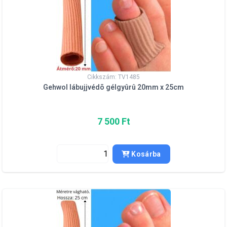
Cikkszám: TV1485
Gehwol lábujjvédõ gélgyûrû 20mm x 25cm
7 500 Ft
Kosárba