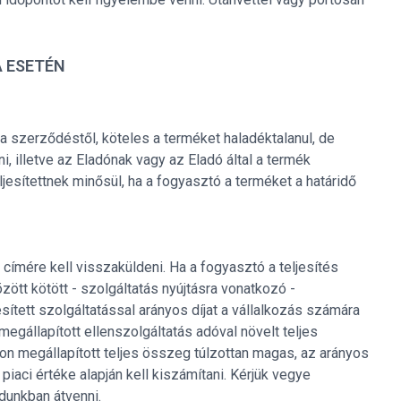
 ESETÉN
 a szerződéstől, köteles a terméket haladéktalanul, de
, illetve az Eladónak vagy az Eladó által a termék
esítettnek minősül, ha a fogyasztó a terméket a határidő
címére kell visszaküldeni. Ha a fogyasztó a teljesítés
ött kötött - szolgáltatás nyújtásra vonatkozó -
sített szolgáltatással arányos díjat a vállalkozás számára
gállapított ellenszolgáltatás adóval növelt teljes
don megállapított teljes összeg túlzottan magas, az arányos
aci értéke alapján kell kiszámítani. Kérjük vegye
dunkban átvenni.