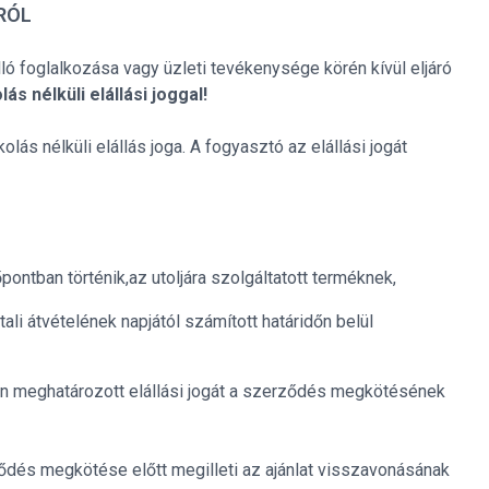
RÓL
lló foglalkozása vagy üzleti tevékenysége körén kívül eljáró
s nélküli elállási joggal!
olás nélküli elállás joga. A fogyasztó az elállási jogát
ontban történik,az utoljára szolgáltatott terméknek,
ali átvételének napjától számított határidőn belül
ban meghatározott elállási jogát a szerződés megkötésének
ődés megkötése előtt megilleti az ajánlat visszavonásának