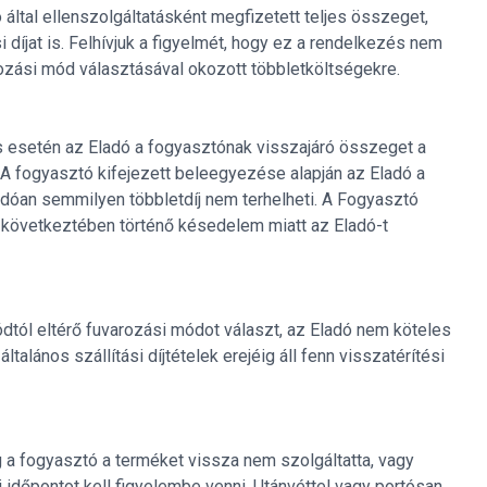
által ellenszolgáltatásként megfizetett teljes összeget,
i díjat is. Felhívjuk a figyelmét, hogy ez a rendelkezés nem
ozási mód választásával okozott többletköltségekre.
ás esetén az Eladó a fogyasztónak visszajáró összeget a
 A fogyasztó kifejezett beleegyezése alapján az Eladó a
ódóan semmilyen többletdíj nem terhelheti. A Fogyasztó
 következtében történő késedelem miatt az Eladó-t
tól eltérő fuvarozási módot választ, az Eladó nem köteles
talános szállítási díjtételek erejéig áll fenn visszatérítési
 a fogyasztó a terméket vissza nem szolgáltatta, vagy
i időpontot kell figyelembe venni. Utánvéttel vagy portósan