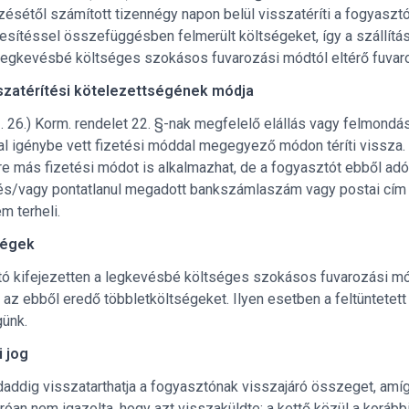
sétől számított tizennégy napon belül visszatéríti a fogyasztó 
ljesítéssel összefüggésben felmerült költségeket, így a szállítás
legkevésbé költséges szokásos fuvarozási módtól eltérő fuvar
szatérítési kötelezettségének módja
I. 26.) Korm. rendelet 22. §-nak megfelelő elállás vagy felmond
al igénybe vett fizetési móddal megegyező módon téríti vissza.
re más fizetési módot is alkalmazhat, de a fogyasztót ebből ad
n és/vagy pontatlanul megadott bankszámlaszám vagy postai cím
m terheli.
ségek
ó kifejezetten a legkevésbé költséges szokásos fuvarozási mód
 az ebből eredő többletköltségeket. Ilyen esetben a feltüntetett ál
günk.
i jog
addig visszatarthatja a fogyasztónak visszajáró összeget, amíg
róan nem igazolta, hogy azt visszaküldte; a kettő közül a korább