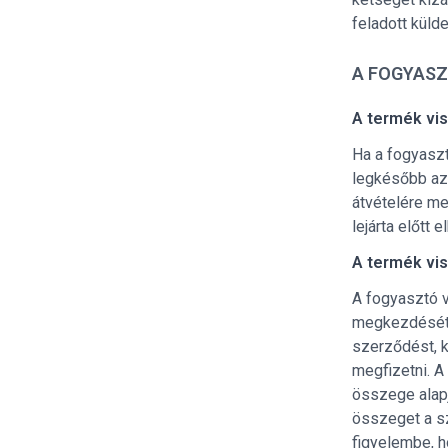
feladott kül
A FOGYASZ
A termék vi
Ha a fogyaszt
legkésőbb az 
átvételére me
lejárta előtt el
A termék vis
A fogyasztó v
megkezdését k
szerződést, k
megfizetni. A
összege alapj
összeget a sz
figyelembe, h