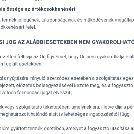
elelőssége az értékcsökkenésért
a termék jellegének, tulajdonságainak és működésének megálla
ökkenésért felel.
SI JOG AZ ALÁBBI ESETEKBEN NEM GYAKOROLHAT
ezetten felhívja az Ön figyelmét, hogy Ön nem gyakorolhatja eláll
 foglalt esetekben:
tás nyújtására irányuló szerződés esetében a szolgáltatás egészé
ejezett, előzetes beleegyezésével kezdte meg, és a fogyasztó
követően felmondási jogát elveszíti;
k vagy szolgáltatás tekintetében, amelynek ára, illetve díja a pén
meghatározott határidő alatt is lehetséges ingadozásától függ;
lőre gyártott termék esetében, amelyet a fogyasztó utasítása ala