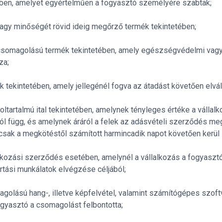
ben, amelyet egyértelműen a fogyasztó személyére szabtak;
agy minőségét rövid ideig megőrző termék tekintetében;
 csomagolású termék tekintetében, amely egészségvédelmi vagy 
za;
k tekintetében, amely jellegénél fogva az átadást követően elvá
oltartalmú ital tekintetében, amelynek tényleges értéke a vállal
ól függ, és amelynek áráról a felek az adásvételi szerződés m
 csak a megkötéstől számított harmincadik napot követően kerül 
lkozási szerződés esetében, amelynél a vállalkozás a fogyasztó 
rtási munkálatok elvégzése céljából;
agolású hang-, illetve képfelvétel, valamint számítógépes szoft
gyasztó a csomagolást felbontotta;