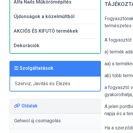
Alfa Nails Műkörömépítés
TÁJÉKOZTA
Újdonságok a közelmúltból
Fogyasztónak 
természetes 
AKCIÓS ÉS KIFUTÓ termékek
A fogyasztót a
Dekorációk
a) termék adá
aa) a termékn
Szolgáltatások
ab) több term
Szerviz, Javitás és Élezés
a fogyasztó v
gyakorolhatja
Oldalak
A jelen pontb
napja és a te
Gehwol új csomagolás
Ha a szerződé