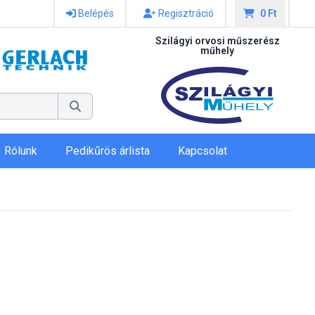
Belépés
Regisztráció
0 Ft
Szilágyi orvosi műszerész
műhely
Rólunk
Pedikűrös árlista
Kapcsolat