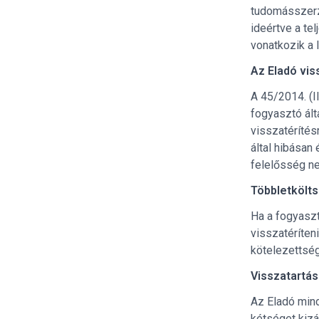
tudomásszerzé
ideértve a te
vonatkozik a 
Az Eladó vis
A 45/2014. (I
fogyasztó ált
visszatérítés
által hibása
felelősség ne
Többletkölt
Ha a fogyaszt
visszatéríteni
kötelezettsé
Visszatartás
Az Eladó mind
kétséget kizá