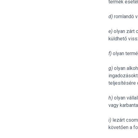
termék eseté
d)
romlandó v
e)
olyan zárt
küldhető viss
f)
olyan termé
g)
olyan alkoh
ingadozásokt
teljesítésére
h)
olyan válla
vagy karbanta
i)
lezárt csom
követően a fo