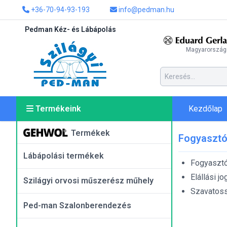
+36-70-94-93-193
info@pedman.hu
Pedman Kéz- és Lábápolás
Magyarországi
Kezdőlap
Termékeink
Termékek
Fogyasztói
Lábápolási termékek
Fogyasztó
Elállási jo
Szilágyi orvosi műszerész műhely
Szavatoss
Ped-man Szalonberendezés