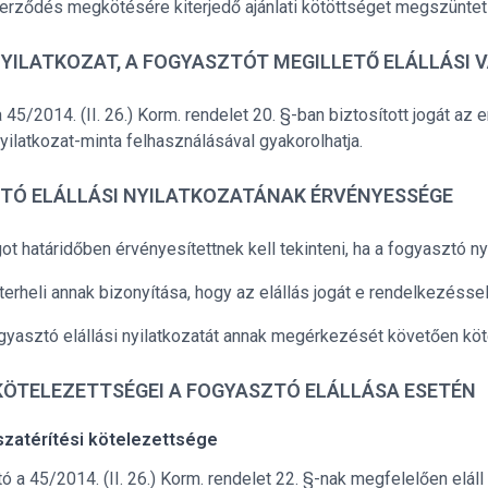
zerződés megkötésére kiterjedő ajánlati kötöttséget megszünteti
NYILATKOZAT, A FOGYASZTÓT MEGILLETŐ ELÁLLÁSI
45/2014. (II. 26.) Korm. rendelet 20. §-ban biztosított jogát az 
nyilatkozat-minta felhasználásával gyakorolhatja.
TÓ ELÁLLÁSI NYILATKOZATÁNAK ÉRVÉNYESSÉGE
got határidőben érvényesítettnek kell tekinteni, ha a fogyasztó nyi
terheli annak bizonyítása, hogy az elállás jogát e rendelkezéss
gyasztó elállási nyilatkozatát annak megérkezését követően köt
KÖTELEZETTSÉGEI A FOGYASZTÓ ELÁLLÁSA ESETÉN
szatérítési kötelezettsége
ó a 45/2014. (II. 26.) Korm. rendelet 22. §-nak megfelelően eláll