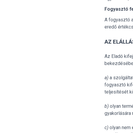
Fogyasztó f
A fogyasztó 
eredő értékcs
AZ ELÁLLÁ
Az Eladó kifej
bekezdésében
a)
a szolgálta
fogyasztó kif
teljesítését 
b)
olyan termé
gyakorlására 
c)
olyan nem e