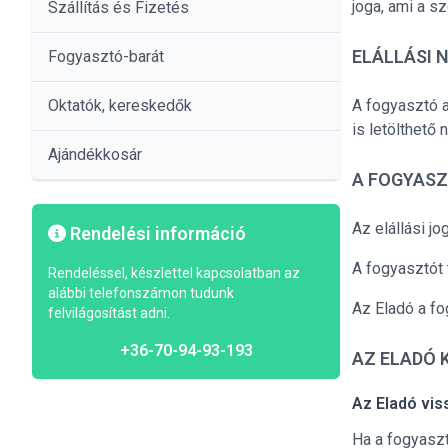
joga, ami a s
Szállítás és Fizetés
ELÁLLÁSI 
Fogyasztó-barát
Oktatók, kereskedők
A fogyasztó a 
is letölthető 
Ajándékkosár
A FOGYASZ
Az elállási jo
Rendelési információ
A fogyasztót 
Rendeléssel, készlettel kapcsolatban az
alábbi telefonszámon tudunk
Az Eladó a fo
felvilágosítást adni.
+36-70-94-93-193
AZ ELADÓ 
Az Eladó vis
Ha a fogyaszt