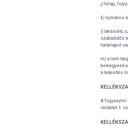
j)
hírlap, foly
k)
nyilvános 
l)
lakáscélú s
szabadidős t
határnapot vag
m)
a nem tárg
beleegyezésév
a teljesítés 
KELLÉKSZ
A fogyasztói 
rendelet 3. s
KELLÉKSZ