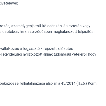
ivételével;
uvarozás, személygépjármű-kölcsönzés, étkeztetés vagy
 esetében, ha a szerződésben meghatározott teljesítési
a vállalkozás a fogyasztó kifejezett, előzetes
 egyidejűleg nyilatkozott annak tudomásul vételéről, hogy
3) bekezdése felhatalmazása alapján a 45/2014 (II.26.) Korm.