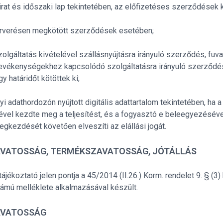
óirat és időszaki lap tekintetében, az előfizetéses szerződések k
árverésen megkötött szerződések esetében;
zolgáltatás kivételével szállásnyújtásra irányuló szerződés, f
evékenységekhez kapcsolódó szolgáltatásra irányuló szerződés
y határidőt kötöttek ki;
yi adathordozón nyújtott digitális adattartalom tekintetében, ha 
el kezdte meg a teljesítést, és a fogyasztó e beleegyezésével
megkezdését követően elveszíti az elállási jogát.
AVATOSSÁG, TERMÉKSZAVATOSSÁG, JÓTÁLLÁS
tájékoztató jelen pontja a 45/2014 (II.26.) Korm. rendelet 9. § (
zámú melléklete alkalmazásával készült.
AVATOSSÁG