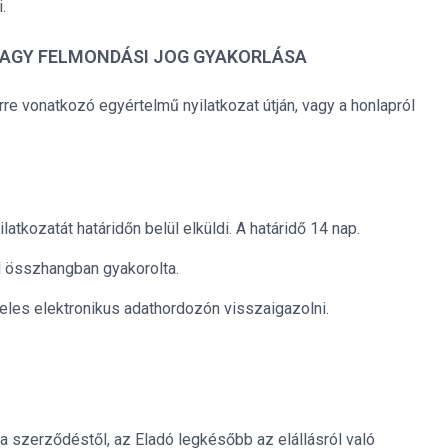
.
 VAGY FELMONDÁSI JOG GYAKORLÁSA
erre vonatkozó egyértelmű nyilatkozat útján, vagy a honlapról
latkozatát határidőn belül elküldi. A határidő 14 nap.
el összhangban gyakorolta.
eles elektronikus adathordozón visszaigazolni.
 a szerződéstől, az Eladó legkésőbb az elállásról való