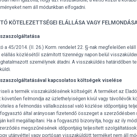
deményeket nem áll módunkban elfogadni.
TÓ KÖTELEZETTSÉGEI ELÁLLÁSA VAGY FELMONDÁSA
sszaszolgáltatása
ó a 45/2014. (II. 26.) Korm. rendelet 22. §-nak megfelelően eláll
elállás közlésétől számított tizennégy napon belül visszaküldeni
ghatalmazott személynek átadni. A visszaküldés határidőben telj
küldi.
szaszolgáltatásával kapcsolatos költségek viselése
iseli a termék visszaküldésének költségét. A terméket az Eladó 
övetően felmondja az üzlethelyiségen kívül vagy távollévők köz
öteles a felmondás vállalkozással való közlése időpontjáig telje
 fogyasztó által arányosan fizetendő összeget a szerződésben me
án kell megállapítani. Ha a fogyasztó bizonyítja, hogy az ily mó
erződés megszűnésének időpontjáig teljesített szolgáltatások pi
ogy utánvéttel vagy portósan visszaküldött terméket nem áll mó