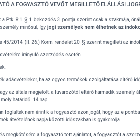
TÓ A FOGYASZTÓ VEVŐT MEGILLETŐ ELÁLLÁSI JOG
a Ptk. 8:1. § 1. bekezdés 3. pontja szerint csak a szakmája, öná
személy minősül, így
jogi személyek nem élhetnek az indokolá
 45/2014. (II. 26.) Korm. rendelet 20. § szerint megilleti az indok
svételére irányuló szerződés esetén
ek,
ék adásvételekor, ha az egyes termékek szolgáltatása eltérő időp
agy az általa megjelölt, a fuvarozótól eltérő harmadik személy ált
, mely határidő 14 nap.
an foglaltak nem érintik a fogyasztó azon jogát, hogy az e pont
rmék átvételének napja közötti időszakban is gyakorolja.
s megkötésére a fogyasztó tett ajánlatot, a fogyasztót a szerz