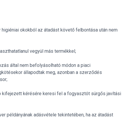
higiéniai okokból az átadást követő felbontása után nem
laszthatatlanul vegyül más termékkel;
kozás által nem befolyásolható módon a piaci
egkötésekor állapodtak meg, azonban a szerződés
sor;
kifejezett kérésére keresi fel a fogyasztót sürgős javítási
ver példányának adásvétele tekintetében, ha az átadást