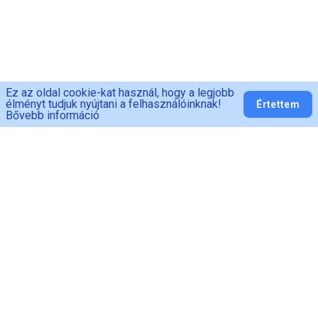
Ez az oldal cookie-kat használ, hogy a legjobb
élményt tudjuk nyújtani a felhasználóinknak!
Értettem
Bővebb információ
PED-MAN