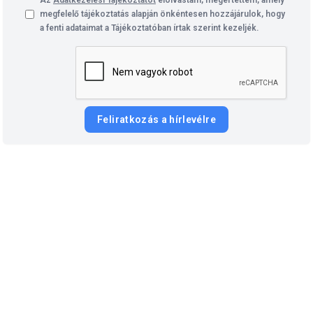
Az
Adatkezelési Tájékoztatót
elolvastam, megértettem, amely
megfelelő tájékoztatás alapján önkéntesen hozzájárulok, hogy
a fenti adataimat a Tájékoztatóban írtak szerint kezeljék.
Feliratkozás a hírlevélre