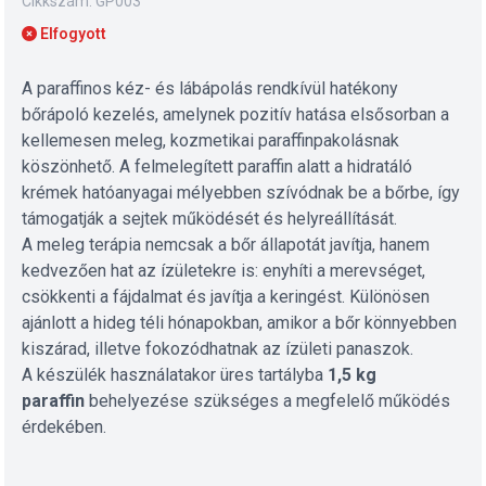
Cikkszám: GP003
Elfogyott
A paraffinos kéz- és lábápolás rendkívül hatékony
bőrápoló kezelés, amelynek pozitív hatása elsősorban a
kellemesen meleg, kozmetikai paraffinpakolásnak
köszönhető. A felmelegített paraffin alatt a hidratáló
krémek hatóanyagai mélyebben szívódnak be a bőrbe, így
támogatják a sejtek működését és helyreállítását.
A meleg terápia nemcsak a bőr állapotát javítja, hanem
kedvezően hat az ízületekre is: enyhíti a merevséget,
csökkenti a fájdalmat és javítja a keringést. Különösen
ajánlott a hideg téli hónapokban, amikor a bőr könnyebben
kiszárad, illetve fokozódhatnak az ízületi panaszok.
A készülék használatakor üres tartályba
1,5 kg
paraffin
behelyezése szükséges a megfelelő működés
érdekében.