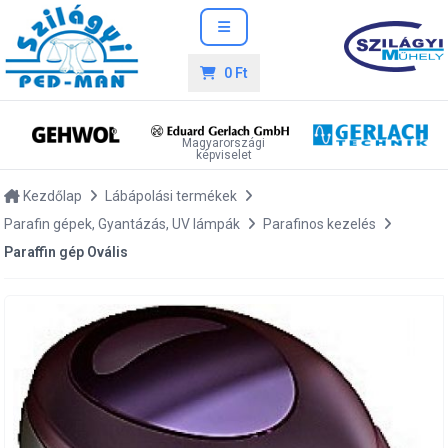
0 Ft
Magyarországi
képviselet
Kezdőlap
Lábápolási termékek
Parafin gépek, Gyantázás, UV lámpák
Parafinos kezelés
Paraffin gép Ovális