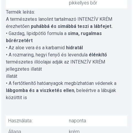
pikkellyes bőr
Termék leírás:
A természetes lanolint tartalmazó INTENZÍV KRÉM
érezhetően
puhábbá és simábbá teszi a lábfejet.
• Gazdag, lipidpótló formula a
sima, rugalmas
bőrérzetért
• Az aloe vera és a karbamid
hidratál
• A rozmaring, hegyi fenyő és levendula
élénkítő
természetes illóolajai adják az INTENZÍV KRÉM
jellegzetes illatát
illatát
• A fertőtlenítő hatóanyagok megbízhatóan védenek a
lábgomba és a viszketés ellen
, beleértve a lábujjak
közöttit is
Használata:
naponta
Állaga
krém