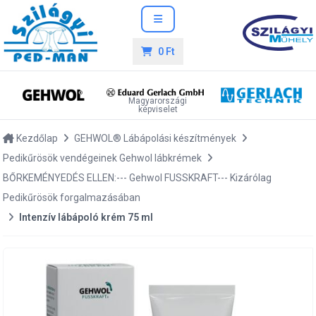
0 Ft
Magyarországi
képviselet
Kezdőlap
GEHWOL® Lábápolási készítmények
Pedikűrösök vendégeinek Gehwol lábkrémek
BŐRKEMÉNYEDÉS ELLEN:--- Gehwol FUSSKRAFT--- Kizárólag
Pedikűrösök forgalmazásában
Intenzív lábápoló krém 75 ml