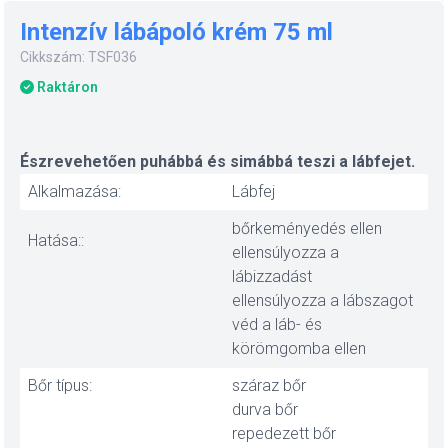
Intenzív lábápoló krém 75 ml
Cikkszám: TSF036
Raktáron
Észrevehetően puhábbá és simábbá teszi a lábfejet.
Alkalmazása:
Lábfej
bőrkeményedés ellen
Hatása::
ellensúlyozza a
lábizzadást
ellensúlyozza a lábszagot
véd a láb- és
körömgomba ellen
Bőr típus:
száraz bőr
durva bőr
repedezett bőr