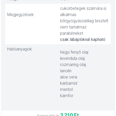
cukorbetegek számára is
Megjegyzések:
alkalmas
bőrgyógyászatilag tesztelt
nem tartalmaz
parabéneket
csak lábáplóknál kapható
Hatóanyagok:
hegyi fenyő olaj
levendula olaj
rozmaring olaj
lanolin
aloe vera
karbamid
mentol
kámfor
3 210 Ft
Fogyasztói ár: