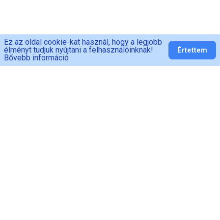
Ez az oldal cookie-kat használ, hogy a legjobb
élményt tudjuk nyújtani a felhasználóinknak!
Értettem
Bővebb információ
PED-MAN
Adatvédelem
ÁSZF
Fogyasztói
tájékoztató