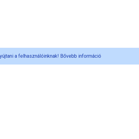
yújtani a felhasználóinknak!
Bővebb információ