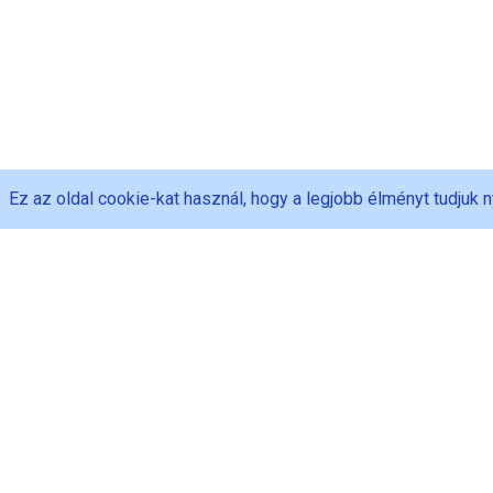
Ez az oldal cookie-kat használ, hogy a legjobb élményt tudjuk n