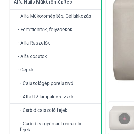
Alfa Nails Műkörömépítés
- Alfa Műkörömépítés, Géllakkozás
- Fertőtlenitők, folyadékok
- Alfa Reszelők
- Alfa ecsetek
- Gépek
- Csiszológép porelszívó
- Alfa UV lámpák és izzók
- Carbid csiszoló fejek
- Carbid és gyémánt csiszoló
fejek