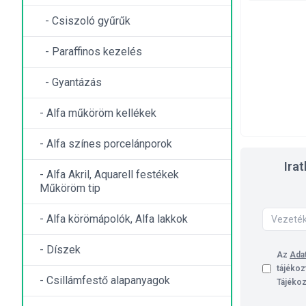
- Csiszoló gyűrűk
- Paraffinos kezelés
- Gyantázás
- Alfa műköröm kellékek
- Alfa színes porcelánporok
Ira
- Alfa Akril, Aquarell festékek
Műköröm tip
- Alfa körömápolók, Alfa lakkok
- Díszek
Az
Adat
tájékoz
- Csillámfestő alapanyagok
Tájékoz