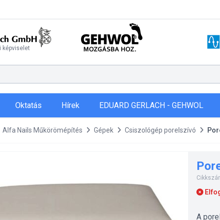
 képviselet
Oktatás
Hírek
EDUARD GERLACH - GEHWOL
Alfa Nails Műkörömépítés
Gépek
Csiszológép porelszívó
Por
Pore
Cikkszá
Elfo
A pore