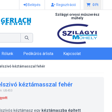
Belépés
Regisztráció
0 Ft
Szilágyi orvosi műszerész
műhely
Rólunk
Pedikűrös árlista
Kapcsolat
elszivó kéztámasszal fehér
lszivó kéztámasszal fehér
m: UB453
gyott
lszívós kéztámasz egy
kéztámaszba épített