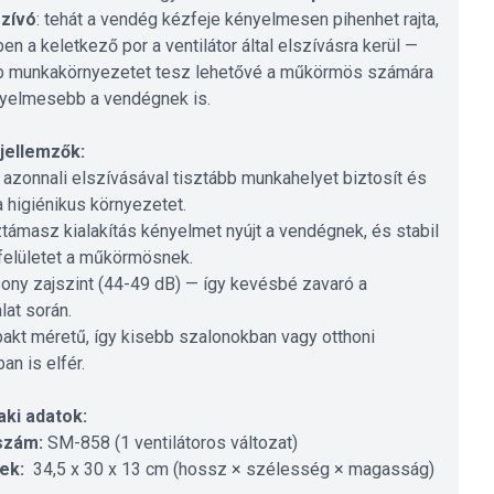
szívó
: tehát a vendég kézfeje kényelmesen pihenhet rajta,
en a keletkező por a ventilátor által elszívásra kerül —
b munkakörnyezetet tesz lehetővé a műkörmös számára
yelmesebb a vendégnek is.
jellemzők:
r azonnali elszívásával tisztább munkahelyet biztosít és
 a higiénikus környezetet.
ztámasz kialakítás kényelmet nyújt a vendégnek, és stabil
elületet a műkörmösnek.
sony zajszint (44-49 dB) — így kevésbé zavaró a
lat során.
akt méretű, így kisebb szalonokban vagy otthoni
an is elfér.
ki adatok:
szám:
SM-858 (1 ventilátoros változat)
ek:
34,5 x 30 x 13 cm (hossz × szélesség × magasság)