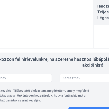
Hálóza
Teljes
Légcs
tkozzon fel hírlevelünkre, ha szeretne hasznos lábápolá
akcióinkról
kezelési Tájékoztatót
elolvastam, megértettem, amely megfelelő
tatás alapján önkéntesen hozzájárulok, hogy a fenti adataimat a
tatóban írtak szerint kezeljék.