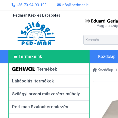
+36-70-94-93-193
info@pedman.hu
Pedman Kéz- és Lábápolás
Magyarországi
Kezdőlap
Termékeink
Termékek
Kezdőlap
Lábápolási termékek
Szilágyi orvosi műszerész műhely
Ped-man Szalonberendezés