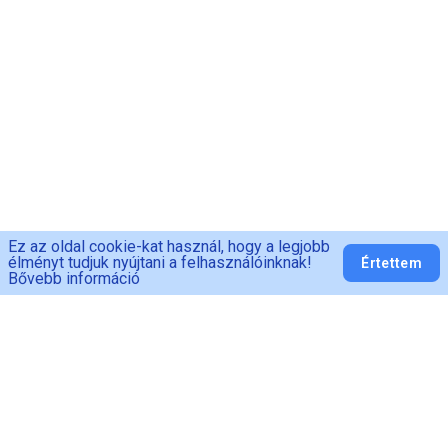
Ez az oldal cookie-kat használ, hogy a legjobb
élményt tudjuk nyújtani a felhasználóinknak!
Értettem
Bővebb információ