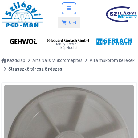
0 Ft
Magyarországi
képviselet
Kezdőlap
Alfa Nails Műkörömépítés
Alfa műköröm kellékek
Strasszkõ tárcsa 6 részes