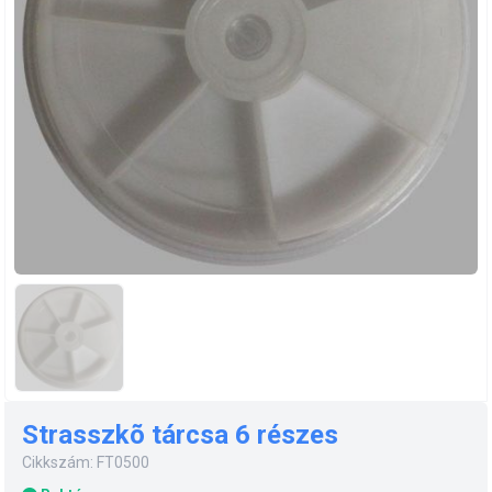
Strasszkõ tárcsa 6 részes
Cikkszám: FT0500