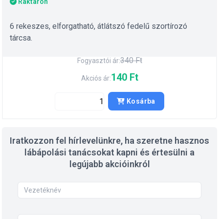
Raktáron
6 rekeszes, elforgatható, átlátszó fedelű szortírozó
tárcsa.
340 Ft
Fogyasztói ár:
140 Ft
Akciós ár:
Kosárba
Iratkozzon fel hírlevelünkre, ha szeretne hasznos
lábápolási tanácsokat kapni és értesülni a
legújabb akcióinkról