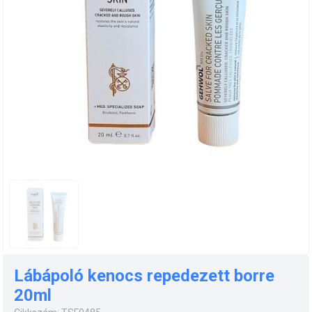
Lábápoló kenocs repedezett borre
20ml