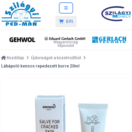
0 Ft
Magyarországi
képviselet
Kezdőlap
Újdonságok a közelmúltból
Lábápoló kenocs repedezett borre 20ml