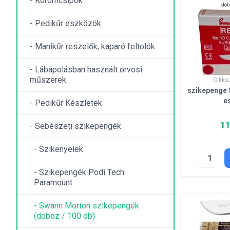
- Körömcsípők
- Pedikűr eszközök
- Manikűr reszelők, kaparó feltolók
- Lábápolásban használt orvosi
műszerek
Cikks
szikepenge 
e
- Pedikűr Készletek
11
- Sebészeti szikepengék
- Szikenyelek
- Szikepengék Podi Tech
Paramount
- Swann Morton szikepengék
(doboz / 100 db)