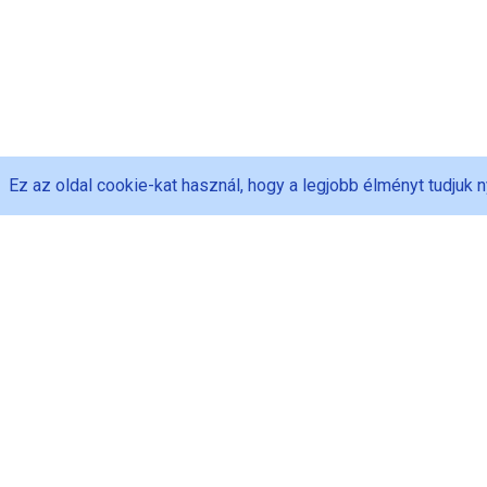
Ez az oldal cookie-kat használ, hogy a legjobb élményt tudjuk n