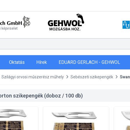
 képviselet
Oktatás
Hírek
EDUARD GERLACH - GEHWOL
Szilágyi orvosi műszerész műhely
Sebészeti szikepengék
Swan
ton szikepengék (doboz / 100 db)