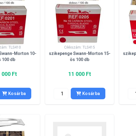
zám: TLS410
Cikkszám: TLS415
Swann-Morton 10-
szikepenge Swann-Morton 15-
szike
s 100 db
ös 100 db
 000 Ft
11 000 Ft
Kosárba
Kosárba