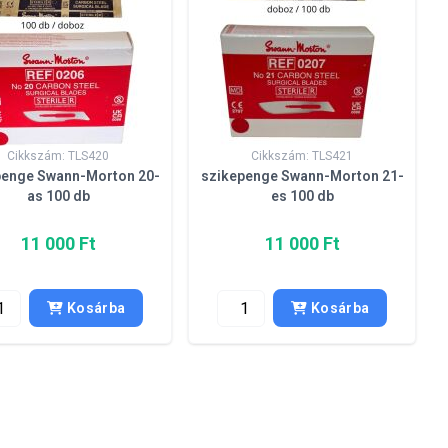
Cikkszám: TLS420
Cikkszám: TLS421
penge Swann-Morton 20-
szikepenge Swann-Morton 21-
as 100 db
es 100 db
11 000 Ft
11 000 Ft
Kosárba
Kosárba