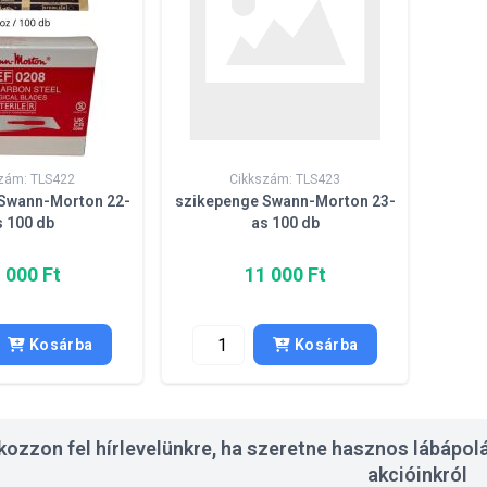
zám: TLS422
Cikkszám: TLS423
Swann-Morton 22-
szikepenge Swann-Morton 23-
s 100 db
as 100 db
 000 Ft
11 000 Ft
Kosárba
Kosárba
tkozzon fel hírlevelünkre, ha szeretne hasznos lábápolá
akcióinkról