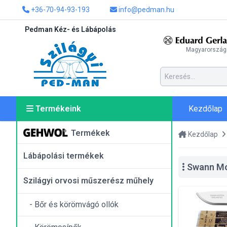
+36-70-94-93-193
info@pedman.hu
Pedman Kéz- és Lábápolás
Magyarországi
Kezdőlap
Termékeink
Termékek
Kezdőlap
Lábápolási termékek
Swann Mor
Szilágyi orvosi műszerész műhely
- Bőr és körömvágó ollók