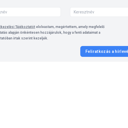
kezelési Tájékoztatót
elolvastam, megértettem, amely megfelelő
tatás alapján önkéntesen hozzájárulok, hogy a fenti adataimat a
tatóban írtak szerint kezeljék.
Feliratkozás a hírlev