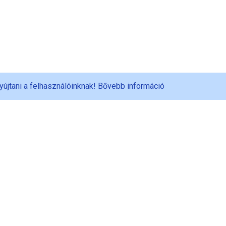
yújtani a felhasználóinknak!
Bővebb információ