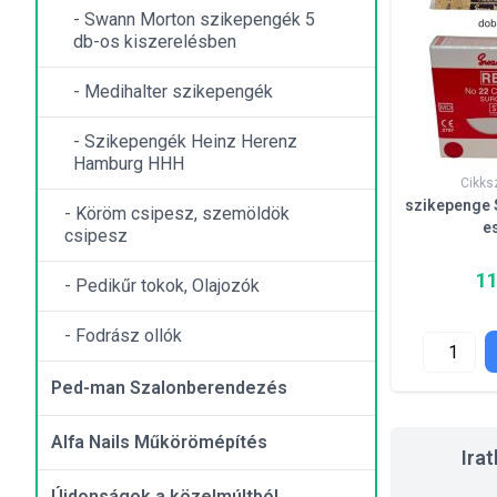
- Swann Morton szikepengék 5
db-os kiszerelésben
- Medihalter szikepengék
- Szikepengék Heinz Herenz
Hamburg HHH
Cikks
szikepenge 
- Köröm csipesz, szemöldök
e
csipesz
11
- Pedikűr tokok, Olajozók
- Fodrász ollók
Ped-man Szalonberendezés
Alfa Nails Műkörömépítés
Ira
Újdonságok a közelmúltból