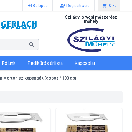
Belépés
Regisztráció
0 Ft
Szilágyi orvosi műszerész
műhely
Rólunk
Pedikűrös árlista
Kapcsolat
n Morton szikepengék (doboz / 100 db)