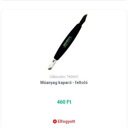
Cikkszám: TK0831
Múanyag kaparó - feltoló
460 Ft
Elfogyott