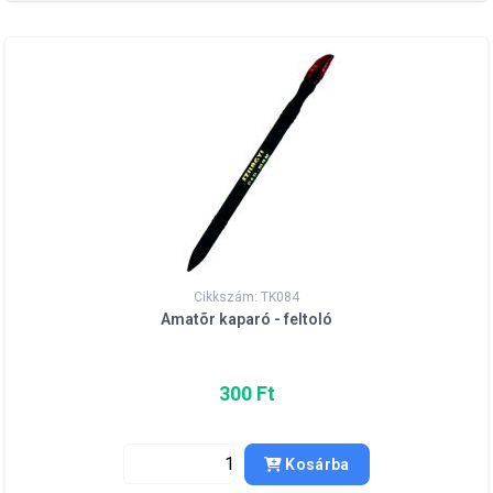
Cikkszám: TK084
Amatõr kaparó - feltoló
300 Ft
Kosárba