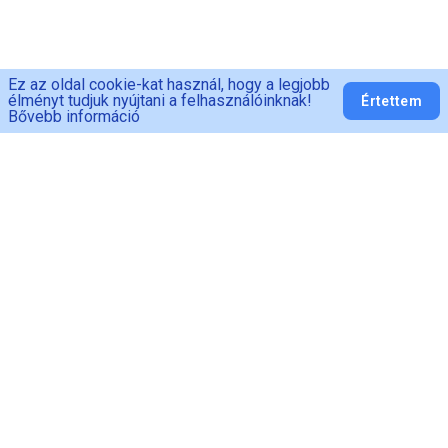
Ez az oldal cookie-kat használ, hogy a legjobb
élményt tudjuk nyújtani a felhasználóinknak!
Értettem
Bővebb információ
PED-MAN
Adatvédelem
ÁSZF
Fogyasztói
tájékoztató