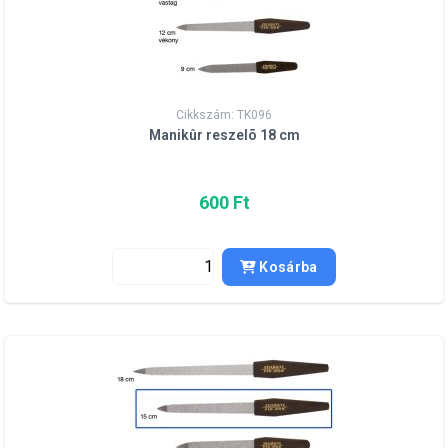
Cikkszám: TK096
Manikûr reszelõ 18 cm
600 Ft
Kosárba