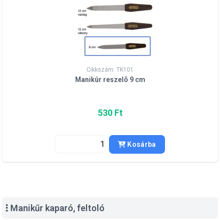
Cikkszám: TK101
Manikûr reszelõ 9 cm
530 Ft
Kosárba
Manikűr kaparó, feltoló