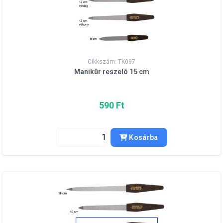
Cikkszám: TK097
Manikûr reszelõ 15 cm
590 Ft
Kosárba