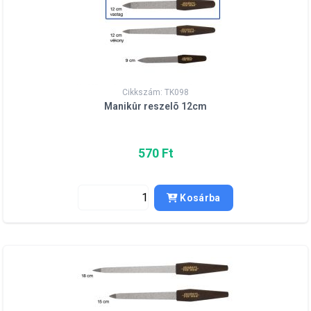
Cikkszám: TK098
Manikûr reszelõ 12cm
570 Ft
Kosárba