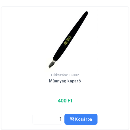
Cikkszám: TK082
Mûanyag kaparó
400 Ft
Kosárba