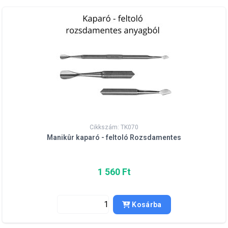
Cikkszám: TK070
Manikûr kaparó - feltoló Rozsdamentes
1 560 Ft
Kosárba