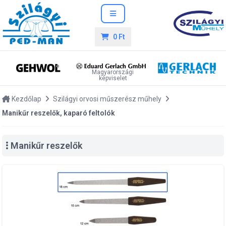
0 Ft
Magyarországi
képviselet
Kezdőlap
Szilágyi orvosi műszerész műhely
Manikűr reszelők, kaparó feltolók
Manikűr reszelők