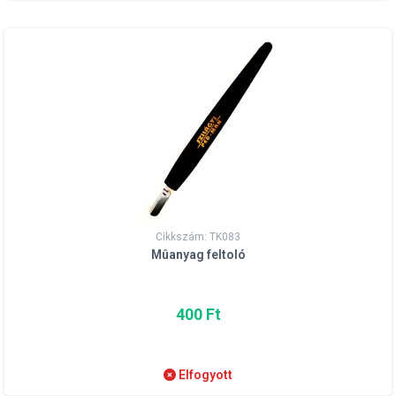
Cikkszám: TK083
Mûanyag feltoló
400 Ft
Elfogyott