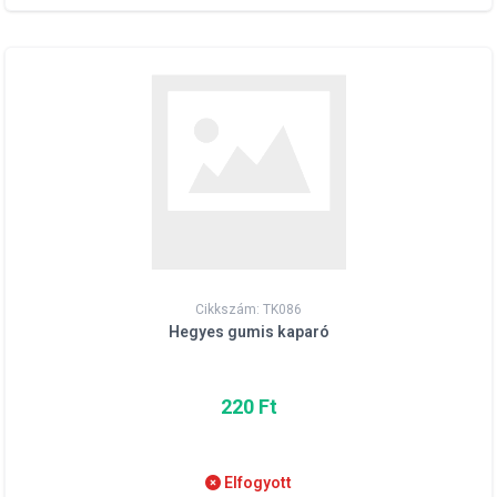
Cikkszám: TK086
Hegyes gumis kaparó
220 Ft
Elfogyott