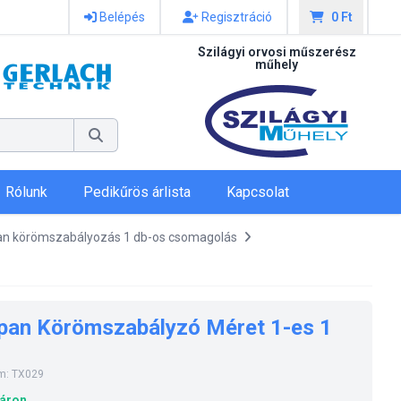
Belépés
Regisztráció
0 Ft
Szilágyi orvosi műszerész
műhely
Rólunk
Pedikűrös árlista
Kapcsolat
n körömszabályozás 1 db-os csomagolás
pan Körömszabályzó Méret 1-es 1
m: TX029
áron