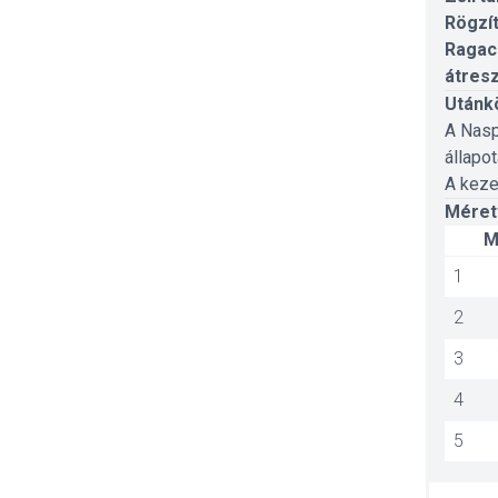
Rögzí
Ragacs
átres
Utánk
A Nas
állapo
A keze
Méret
M
1
2
3
4
5