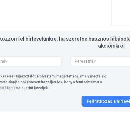
tkozzon fel hírlevelünkre, ha szeretne hasznos lábápolá
akcióinkról
kezelési Tájékoztatót
elolvastam, megértettem, amely megfelelő
tatás alapján önkéntesen hozzájárulok, hogy a fenti adataimat a
tatóban írtak szerint kezeljék.
Feliratkozás a hírlev