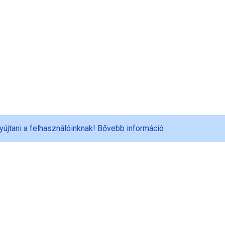
yújtani a felhasználóinknak!
Bővebb információ