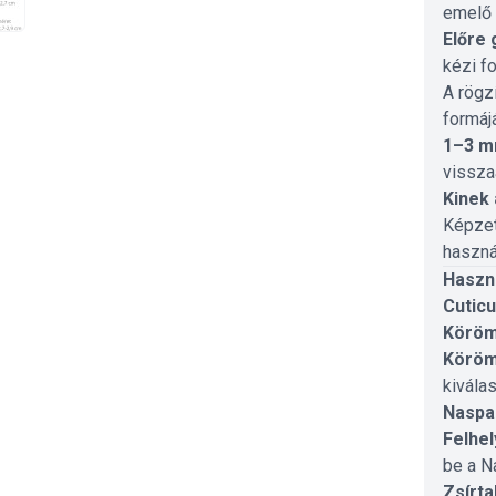
emelő 
Előre 
kézi f
A rögz
formáj
1–3 m
vissza
Kinek 
Képzet
haszná
Haszná
Cuticu
Köröm
Köröm
kivála
Naspan
Felhel
be a N
Zsírta