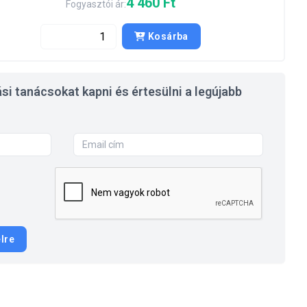
4 460 Ft
Fogyasztói ár:
Kosárba
si tanácsokat kapni és értesülni a legújabb
élre