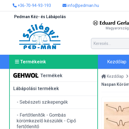
+36-70-94-93-193
info@pedman.hu
Pedman Kéz- és Lábápolás
Magyarországi
Kezdőlap
Termékeink
Termékek
Kezdőlap
Naspan Köröms
Lábápolási termékek
- Sebészeti szikepengék
- Fertőtlenítők - Gombás
körömkezelő készülék - Cipő
fertőtlenítő