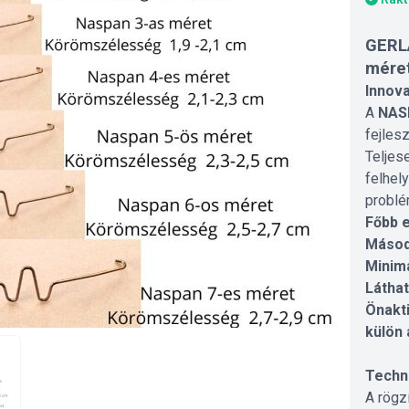
GERL
mére
Innov
A
NAS
fejlesz
Teljes
felhel
problé
Főbb e
Másod
Minim
Láthat
Önakt
külön 
Techni
A rögz