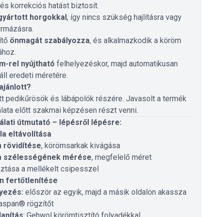
és korrekciós hatást biztosít.
gyártott horgokkal
, így nincs szükség hajlításra vagy
ormázásra.
ítő
önmagát szabályozza
, és alkalmazkodik a köröm
ához.
m-rel nyújtható
felhelyezéskor, majd automatikusan
áll eredeti méretére.
ajánlott?
t pedikűrösök és lábápolók részére. Javasolt a termék
lata előtt szakmai képzésen részt venni.
lati útmutató – lépésről lépésre:
la eltávolítása
 rövidítése
, körömsarkak kivágása
 szélességének mérése
, megfelelő méret
sztása a mellékelt csipesszel
 fertőtlenítése
yezés:
először az egyik, majd a másik oldalon akassza
aspan® rögzítőt
lanítás
: Gehwol körömtisztító folyadékkal