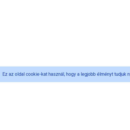
Ez az oldal cookie-kat használ, hogy a legjobb élményt tudjuk n