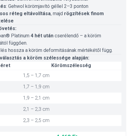
tés
: Gehwol körömjavító géllel 2–3 ponton
os réteg eltávolítása
, majd
rögzítések finom
zelése
övetés:
pan® Platinum
4 hét után
cserélendő – a köröm
tától függően.
lés hossza a köröm deformitásának mértékétől függ.
választás a köröm szélessége alapján:
éret
Körömszélesség
1,5 – 1,7 cm
1,7 – 1,9 cm
1,9 – 2,1 cm
2,1 – 2,3 cm
2,3 – 2,5 cm