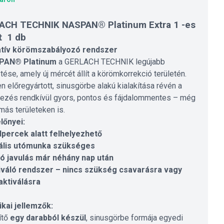
ACH TECHNIK NASPAN® Platinum Extra 1 -es
t 1 db
atív körömszabályozó rendszer
PAN® Platinum
a GERLACH TECHNIK legújabb
tése, amely új mércét állít a körömkorrekció területén.
en előregyártott, sinusgörbe alakú kialakítása révén a
yezés rendkívül gyors, pontos és fájdalommentes – még
más területeken is.
lőnyei:
percek alatt felhelyezhető
ális utómunka szükséges
ó javulás már néhány nap után
iváló rendszer – nincs szükség csavarásra vagy
aktiválásra
kai jellemzők:
ítő
egy darabból készül
, sinusgörbe formája egyedi