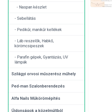
- Naspan készlet
- Sebellátás
- Pedikűr, manikűr kellékek
- Láb reszelők, Habkő,
körömcsipeszek
- Parafin gépek, Gyantázás, UV
lámpák
Szilágyi orvosi műszerész műhely
Ped-man Szalonberendezés
Alfa Nails Műkörömépítés
Újdonságok a közelmúltból