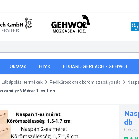
 képviselet
Oktatás
Hírek
EDUARD GERLACH - GEHWOL
Lábápolási termékek
Pedikűrösöknek köröm szabályozás
Naspa
zabályzó Méret 1-es 1 db
Nas
db
Cikkszá
Rakt