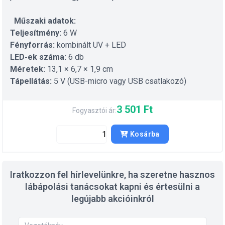
Műszaki adatok:
Teljesítmény:
6 W
Fényforrás:
kombinált UV + LED
LED-ek száma:
6 db
Méretek:
13,1 × 6,7 × 1,9 cm
Tápellátás:
5 V (USB-micro vagy USB csatlakozó)
3 501 Ft
Fogyasztói ár:
Kosárba
Iratkozzon fel hírlevelünkre, ha szeretne hasznos
lábápolási tanácsokat kapni és értesülni a
legújabb akcióinkról