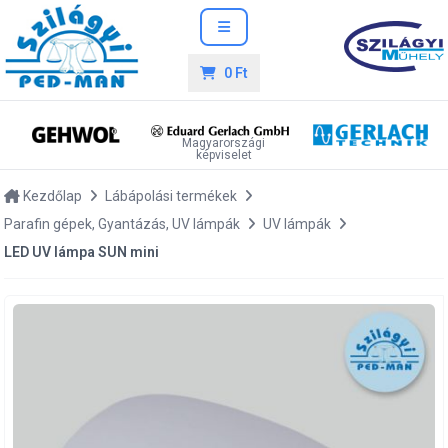
0 Ft
Magyarországi
képviselet
Kezdőlap
Lábápolási termékek
Parafin gépek, Gyantázás, UV lámpák
UV lámpák
LED UV lámpa SUN mini