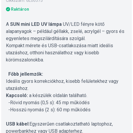
Cikkszám: GL00575
Raktáron
A
SUN mini LED UV lámpa
UV/LED fényre kötő
alapanyagok – például géllakk, zselé, acrylgél – gyors és
egyenletes megszilárdítására szolgál.
Kompakt mérete és USB-csatlakozása miatt ideális
utazáshoz, otthoni használathoz vagy kisebb
körömszalonokba.
Főbb jellemzők:
Ideális gyors korrekciókhoz, kisebb felületekhez vagy
utazáshoz.
Kapcsoló:
a készülék oldalán található.
-Rövid nyomás (0,5 s): 45 mp működés
-Hosszú nyomás (2 s): 60 mp működés
USB kábel
:Egyszerűen csatlakoztatható laptophoz,
powerbankhez vagy USB adapterhez.