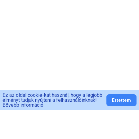
Ez az oldal cookie-kat használ, hogy a legjobb
élményt tudjuk nyújtani a felhasználóinknak!
Értettem
Bővebb információ