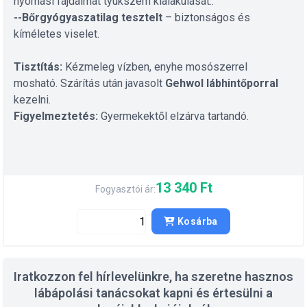
nyomási fájdalmat tyukszem kialakulását..
--Bőrgyógyaszatilag
tesztelt
– biztonságos és
kíméletes viselet.
Tisztítás:
Kézmeleg vízben, enyhe mosószerrel
mosható. Szárítás után javasolt
Gehwol lábhintőporral
kezelni.
Figyelmeztetés:
Gyermekektől elzárva tartandó.
13 340 Ft
Fogyasztói ár:
Kosárba
Iratkozzon fel hírlevelünkre, ha szeretne hasznos
lábápolási tanácsokat kapni és értesülni a