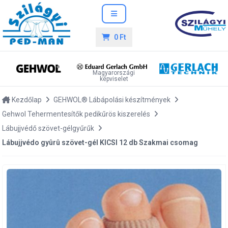
0 Ft
Magyarországi
képviselet
Kezdőlap
GEHWOL® Lábápolási készítmények
Gehwol Tehermentesítők pedikűrös kiszerelés
Lábujjvédő szövet-gélgyűrűk
Lábujjvédo gyûrû szövet-gél KICSI 12 db Szakmai csomag