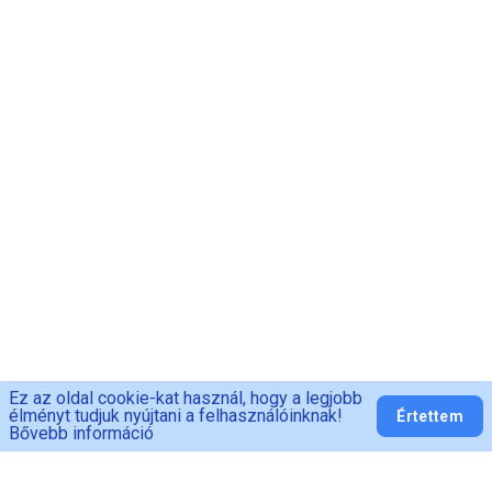
Ez az oldal cookie-kat használ, hogy a legjobb
élményt tudjuk nyújtani a felhasználóinknak!
Értettem
Bővebb információ