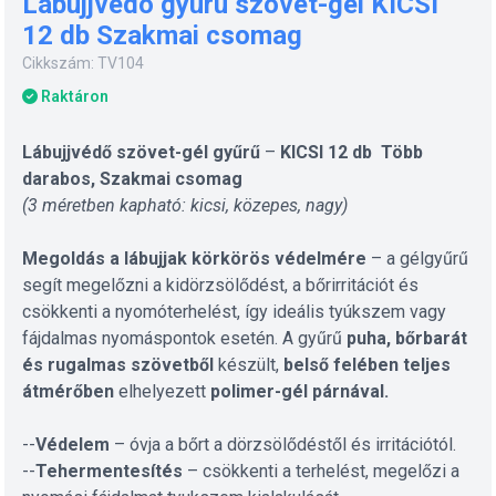
Lábujjvédo gyûrû szövet-gél KICSI
12 db Szakmai csomag
Cikkszám: TV104
Raktáron
Lábujjvédő szövet-gél gyűrű
–
KICSI 12 db Több
darabos, Szakmai csomag
(3 méretben kapható: kicsi, közepes, nagy)
Megoldás a lábujjak körkörös védelmére
– a gélgyűrű
segít megelőzni a kidörzsölődést, a bőrirritációt és
csökkenti a nyomóterhelést, így ideális tyúkszem vagy
fájdalmas nyomáspontok esetén. A gyűrű
puha, bőrbarát
és rugalmas szövetből
készült,
belső felében teljes
átmérőben
elhelyezett
polimer-gél párnával.
--
Védelem
– óvja a bőrt a dörzsölődéstől és irritációtól.
--
Tehermentesítés
– csökkenti a terhelést, megelőzi a