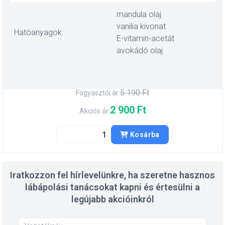
mandula olaj
vanilia kivonat
Hatóanyagok:
E-vitamin-acetát
avokádó olaj
5 190 Ft
Fogyasztói ár:
2 900 Ft
Akciós ár:
Kosárba
Iratkozzon fel hírlevelünkre, ha szeretne hasznos
lábápolási tanácsokat kapni és értesülni a
legújabb akcióinkról