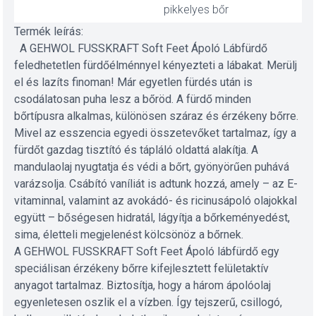
pikkelyes bőr
Termék leírás:
A GEHWOL FUSSKRAFT Soft Feet Ápoló Lábfürdő
feledhetetlen fürdőélménnyel kényezteti a lábakat. Merülj
el és lazíts finoman! Már egyetlen fürdés után is
csodálatosan puha lesz a bőröd. A fürdő minden
bőrtípusra alkalmas, különösen száraz és érzékeny bőrre.
Mivel az esszencia egyedi összetevőket tartalmaz, így a
fürdőt gazdag tisztító és tápláló oldattá alakítja. A
mandulaolaj nyugtatja és védi a bőrt, gyönyörűen puhává
varázsolja. Csábító vaníliát is adtunk hozzá, amely – az E-
vitaminnal, valamint az avokádó- és ricinusápoló olajokkal
együtt – bőségesen hidratál, lágyítja a bőrkeményedést,
sima, életteli megjelenést kölcsönöz a bőrnek.
A GEHWOL FUSSKRAFT Soft Feet Ápoló lábfürdő egy
speciálisan érzékeny bőrre kifejlesztett felületaktív
anyagot tartalmaz. Biztosítja, hogy a három ápolóolaj
egyenletesen oszlik el a vízben. Így tejszerű, csillogó,