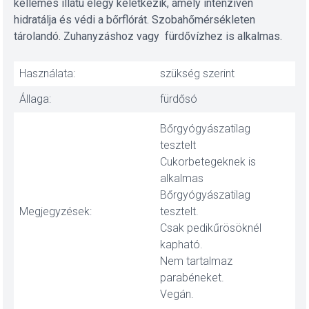
kellemes illatú elegy keletkezik, amely intenzíven
hidratálja és védi a bőrflórát. Szobahőmérsékleten
tárolandó. Zuhanyzáshoz vagy fürdővízhez is alkalmas.
Használata:
szükség szerint
Állaga:
fürdősó
Bőrgyógyászatilag
tesztelt
Cukorbetegeknek is
alkalmas
Bőrgyógyászatilag
Megjegyzések:
tesztelt.
Csak pedikűrösöknél
kapható.
Nem tartalmaz
parabéneket.
Vegán.