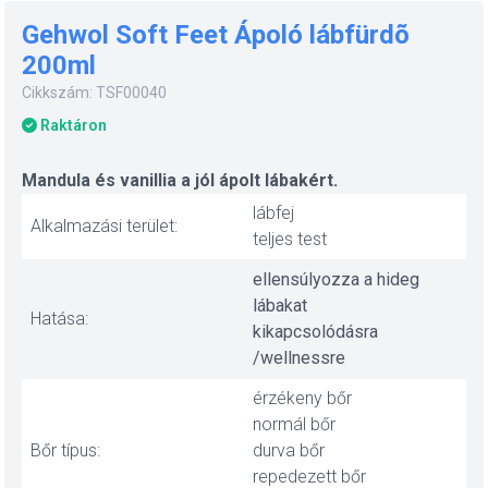
Gehwol Soft Feet Ápoló lábfürdõ
200ml
Cikkszám: TSF00040
Raktáron
Mandula és vanillia a jól ápolt lábakért.
lábfej
Alkalmazási terület:
teljes test
ellensúlyozza a hideg
lábakat
Hatása:
kikapcsolódásra
/wellnessre
érzékeny bőr
normál bőr
Bőr típus:
durva bőr
repedezett bőr