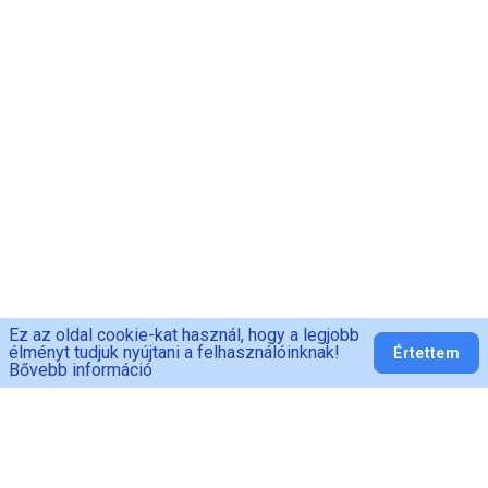
Ez az oldal cookie-kat használ, hogy a legjobb
élményt tudjuk nyújtani a felhasználóinknak!
Értettem
Bővebb információ