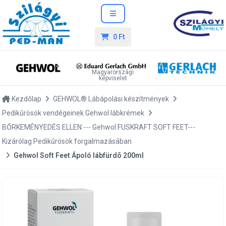
0 Ft
Magyarországi
képviselet
Kezdőlap
GEHWOL® Lábápolási készítmények
Pedikűrösök vendégeinek Gehwol lábkrémek
BŐRKEMÉNYEDÉS ELLEN:--- Gehwol FUSKRAFT SOFT FEET---
Kizárólag Pedikűrösök forgalmazásában
Gehwol Soft Feet Ápoló lábfürdõ 200ml