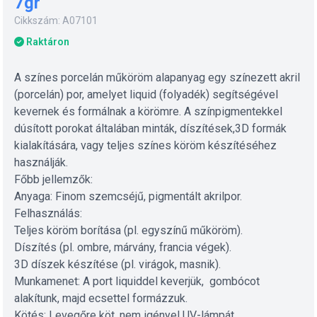
7gr
Cikkszám: A07101
Raktáron
A színes porcelán műköröm alapanyag egy színezett akril
(porcelán) por, amelyet liquid (folyadék) segítségével
kevernek és formálnak a körömre. A színpigmentekkel
dúsított porokat általában minták, díszítések,3D formák
kialakítására, vagy teljes színes köröm készítéséhez
használják.
Főbb jellemzők:
Anyaga: Finom szemcséjű, pigmentált akrilpor.
Felhasználás:
Teljes köröm borítása (pl. egyszínű műköröm).
Díszítés (pl. ombre, márvány, francia végek).
3D díszek készítése (pl. virágok, masnik).
Munkamenet: A port liquiddel keverjük, gombócot
alakítunk, majd ecsettel formázzuk.
Kötés: Levegőre köt, nem igényel UV-lámpát.