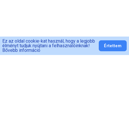
Ez az oldal cookie-kat használ, hogy a legjobb
élményt tudjuk nyújtani a felhasználóinknak!
Értettem
Bővebb információ
PED-MAN