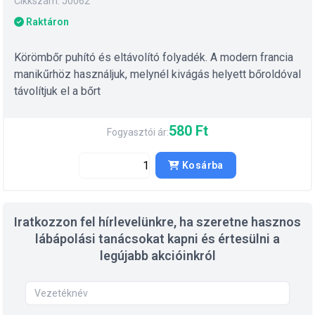
Cikkszám: J0062
Raktáron
Körömbőr puhító és eltávolító folyadék. A modern francia
manikűrhöz használjuk, melynél kivágás helyett bőroldóval
távolítjuk el a bőrt
580 Ft
Fogyasztói ár:
Kosárba
Iratkozzon fel hírlevelünkre, ha szeretne hasznos
lábápolási tanácsokat kapni és értesülni a
legújabb akcióinkról