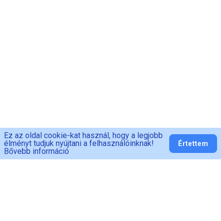
Ez az oldal cookie-kat használ, hogy a legjobb
élményt tudjuk nyújtani a felhasználóinknak!
Értettem
Bővebb információ